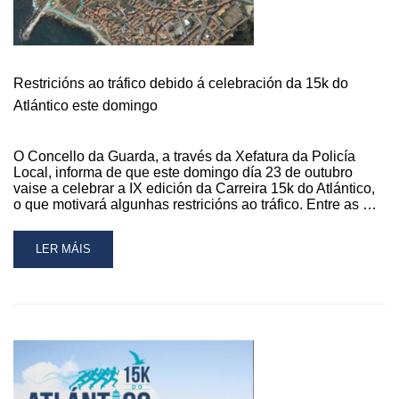
Restricións ao tráfico debido á celebración da 15k do
Atlántico este domingo
O Concello da Guarda, a través da Xefatura da Policía
Local, informa de que este domingo día 23 de outubro
vaise a celebrar a IX edición da Carreira 15k do Atlántico,
o que motivará algunhas restricións ao tráfico. Entre as …
READ
LER MÁIS
MORE
ABOUT
RESTRICIÓNS
AO
TRÁFICO
DEBIDO
Á
CELEBRACIÓN