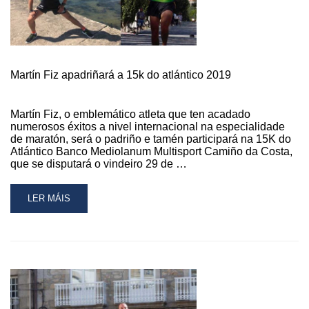
Martín Fiz apadriñará a 15k do atlántico 2019
Martín Fiz, o emblemático atleta que ten acadado
numerosos éxitos a nivel internacional na especialidade
de maratón, será o padriño e tamén participará na 15K do
Atlántico Banco Mediolanum Multisport Camiño da Costa,
que se disputará o vindeiro 29 de …
READ
LER MÁIS
MORE
ABOUT
MARTÍN
FIZ
APADRIÑARÁ
A
15K
DO