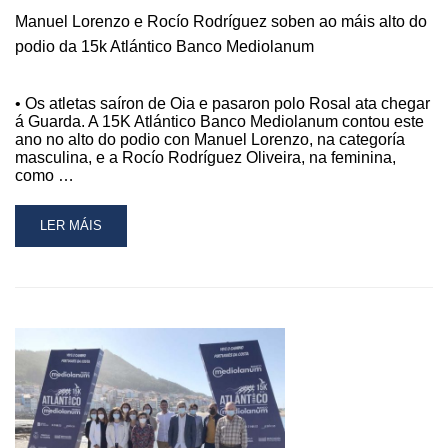
Manuel Lorenzo e Rocío Rodríguez soben ao máis alto do
podio da 15k Atlántico Banco Mediolanum
• Os atletas saíron de Oia e pasaron polo Rosal ata chegar
á Guarda. A 15K Atlántico Banco Mediolanum contou este
ano no alto do podio con Manuel Lorenzo, na categoría
masculina, e a Rocío Rodríguez Oliveira, na feminina,
como …
READ
LER MÁIS
MORE
ABOUT
MANUEL
LORENZO
E
ROCÍO
RODRÍGUEZ
SOBEN
AO
MÁIS
ALTO