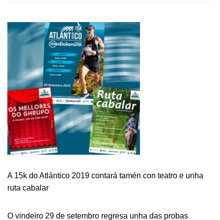
O
29
DE
SETEMBRO
TES
UNHA
CITA
CO
ATLETISMO
A 15k do Atlántico 2019 contará tamén con teatro e unha
ruta cabalar
O vindeiro 29 de setembro regresa unha das probas