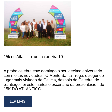
15k do Atlántico: unha carreira 10
A proba celebra este domingo o seu décimo aniversario,
con moitas novidades O Monte Santa Trega, o segundo
lugar máis visitado de Galicia, despois da Catedral de
Santiago, foi este martes o escenario da presentación do
15K DO ATLÁNTICO …
READ
LER MÁIS
MORE
ABOUT