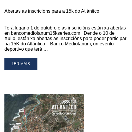
Abertas as inscricións para a 15k do Atlántico
Terá lugar o 1 de outubro e as inscricións están xa abertas
en bancomediolanum15kseries.com Dende o 10 de
Xullo, están xa abertas as inscricións para poder participar
na 15K do Atlántico – Banco Mediolanum, un evento
deportivo que terá …
READ
LER MÁIS
MORE
ABOUT
ABERTAS
AS
INSCRICIÓNS
PARA
A
15K
DO
ATLÁNTICO