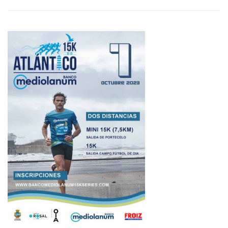
15K
DO
ATLÁNTICO:
UNHA
CARREIRA
10