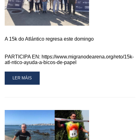
DO
PODIO
DA
15K
ATLÁNTICO
BANCO
A 15k do Atlántico regresa este domingo
MEDIOLANUM
PARTICIPA EN: https://www.migranodearena.org/reto/15k-
atl-ntico-ayuda-a-bicos-de-papel
READ
LER MÁIS
MORE
ABOUT
A
15K
DO
ATLÁNTICO
REGRESA
ESTE
DOMINGO