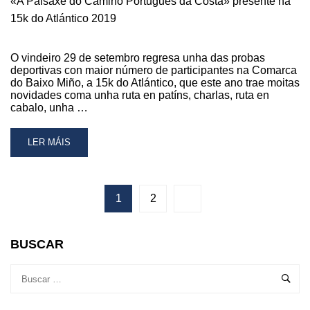
«A Paisaxe do Camiño Portugués da Costa» presente na
15k do Atlántico 2019
O vindeiro 29 de setembro regresa unha das probas
deportivas con maior número de participantes na Comarca
do Baixo Miño, a 15k do Atlántico, que este ano trae moitas
novidades coma unha ruta en patíns, charlas, ruta en
cabalo, unha …
READ
LER MÁIS
MORE
ABOUT
«A
PAISAXE
1
2
DO
CAMIÑO
PORTUGUÉS
BUSCAR
DA
COSTA»
PRESENTE
NA
15K