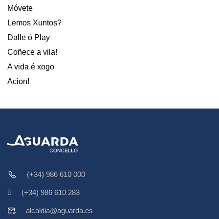
Móvete
Lemos Xuntos?
Dalle ó Play
Coñece a vila!
A vida é xogo
Acion!
(+34) 986 610 000
(+34) 986 610 283
alcaldia@aguarda.es