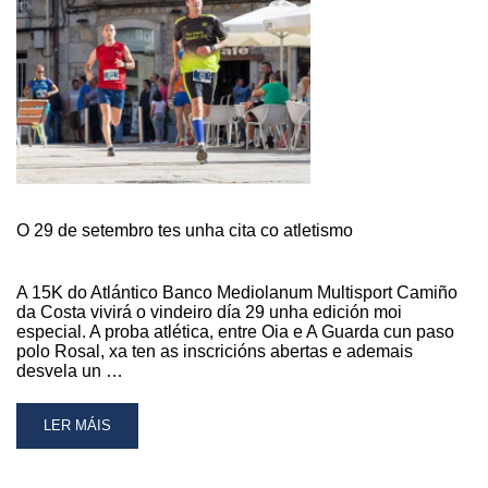
ATLÁNTICO
2019
O 29 de setembro tes unha cita co atletismo
A 15K do Atlántico Banco Mediolanum Multisport Camiño
da Costa vivirá o vindeiro día 29 unha edición moi
especial. A proba atlética, entre Oia e A Guarda cun paso
polo Rosal, xa ten as inscricións abertas e ademais
desvela un …
READ
LER MÁIS
MORE
ABOUT