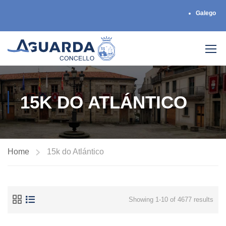
Galego
15K DO ATLÁNTICO
Home
15k do Atlántico
Showing 1-10 of 4677 results