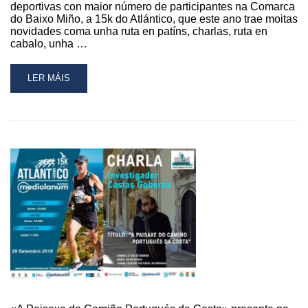
deportivas con maior número de participantes na Comarca
do Baixo Miño, a 15k do Atlántico, que este ano trae moitas
novidades coma unha ruta en patíns, charlas, ruta en
cabalo, unha …
READ
LER MÁIS
MORE
ABOUT
A
15K
DO
ATLÁNTICO
2019
CONTARÁ
TAMÉN
CON
TEATRO
E
UNHA
RUTA
CABALAR