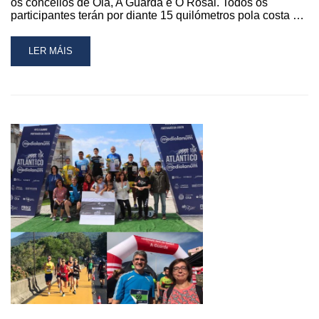
os concellos de Oia, A Guarda e O Rosal. Todos os
participantes terán por diante 15 quilómetros pola costa …
READ
LER MÁIS
MORE
ABOUT
A
15K
DO
ATLÁNTICO
TERÁ
LUGAR
O
23
DE
OUTUBRO