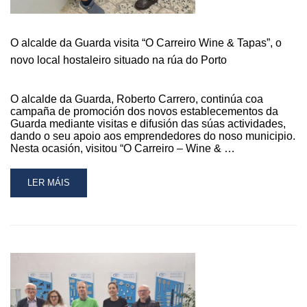
O alcalde da Guarda visita “O Carreiro Wine & Tapas”, o
novo local hostaleiro situado na rúa do Porto
O alcalde da Guarda, Roberto Carrero, continúa coa
campaña de promoción dos novos establecementos da
Guarda mediante visitas e difusión das súas actividades,
dando o seu apoio aos emprendedores do noso municipio.
Nesta ocasión, visitou “O Carreiro – Wine & …
READ
LER MÁIS
MORE
ABOUT
O
ALCALDE
DA
GUARDA
VISITA
“O
CARREIRO