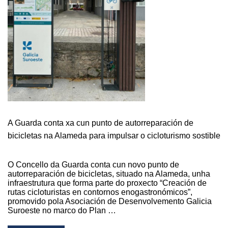
NA
CAMPAÑA
DE
APOIO
AOS
NOVOS
ESTABLECEMENTOS
E
NOVAS
XERENCIAS
DA
GUARDA
A Guarda conta xa cun punto de autorreparación de
bicicletas na Alameda para impulsar o cicloturismo sostible
O Concello da Guarda conta cun novo punto de
autorreparación de bicicletas, situado na Alameda, unha
infraestrutura que forma parte do proxecto “Creación de
rutas cicloturistas en contornos enogastronómicos”,
promovido pola Asociación de Desenvolvemento Galicia
Suroeste no marco do Plan …