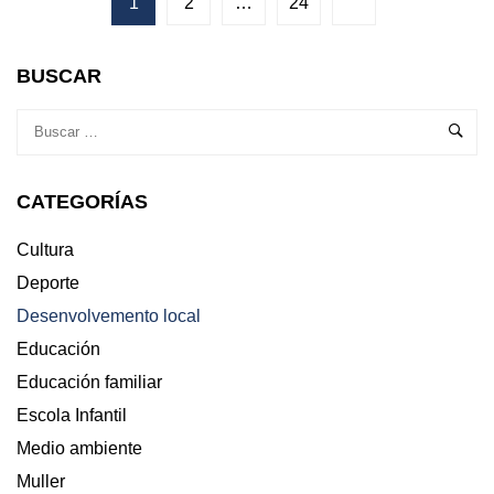
ALCALDE
1
2
…
24
DA
GUARDA
VISITA
BUSCAR
ÁS
NOVAS
XERENTES
DE
HERRAJES
CATEGORÍAS
MARTÍNEZ
SL.
Cultura
Deporte
Desenvolvemento local
Educación
Educación familiar
Escola Infantil
Medio ambiente
Muller