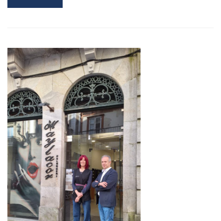
MORE
ABOUT
O
ALCALDE
DA
GUARDA,
ROBERTO
CARRERO,
VISITA
O
ALBERGUE
O
PEIRAO
NA
CAMPAÑA
DE
APOIO
AOS
COMERCIOS
LOCAIS
DE
NOVA