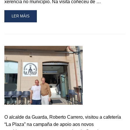
xerencia no municipio. Na visita coñeceu de …
READ
LER MÁIS
MORE
ABOUT
O
ALCALDE,
ROBERTO
CARRERO,
VISITOU
A
NOVA
LAVANDERÍA
AUTOSERVICIO
“AQUAFLASH”
NA
CAMPAÑA
DE
APOIO
AOS
O alcalde da Guarda, Roberto Carrero, visitou a cafetería
NOVOS
“La Plaza” na campaña de apoio aos novos
ESTABLECEMENTOS