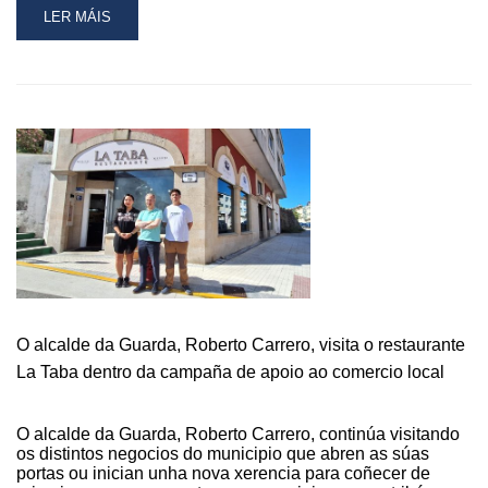
READ
LER MÁIS
MORE
ABOUT
A
GUARDA
CONTA
XA
CUN
PUNTO
DE
AUTORREPARACIÓN
DE
BICICLETAS
NA
ALAMEDA
PARA
O alcalde da Guarda, Roberto Carrero, visita o restaurante
IMPULSAR
La Taba dentro da campaña de apoio ao comercio local
O
CICLOTURISMO
SOSTIBLE
O alcalde da Guarda, Roberto Carrero, continúa visitando
os distintos negocios do municipio que abren as súas
portas ou inician unha nova xerencia para coñecer de