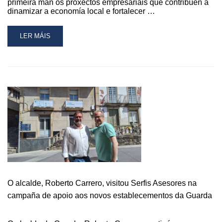
primeira man os proxectos empresariais que contribúen a
dinamizar a economía local e fortalecer …
READ
LER MÁIS
MORE
ABOUT
O
ALCALDE
DA
GUARDA,
ROBERTO
CARRERO,
VISITA
O
RESTAURANTE
LA
TABA
DENTRO
O alcalde, Roberto Carrero, visitou Serfis Asesores na
DA
CAMPAÑA
campaña de apoio aos novos establecementos da Guarda
DE
APOIO