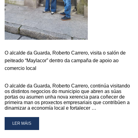
APERTURA
OU
NOVA
XERENCIA
O alcalde da Guarda, Roberto Carrero, visita o salón de
peiteado “Maylacor” dentro da campaña de apoio ao
comercio local
O alcalde da Guarda, Roberto Carrero, continúa visitando
os distintos negocios do municipio que abren as súas
portas ou asumen unha nova xerencia para coñecer de
primeira man os proxectos empresariais que contribúen a
dinamizar a economía local e fortalecer …
READ
LER MÁIS
MORE
ABOUT