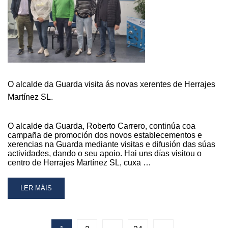
WINE
&
TAPAS”,
O
NOVO
LOCAL
HOSTALEIRO
SITUADO
O alcalde da Guarda visita ás novas xerentes de Herrajes
NA
Martínez SL.
RÚA
DO
PORTO
O alcalde da Guarda, Roberto Carrero, continúa coa
campaña de promoción dos novos establecementos e
xerencias na Guarda mediante visitas e difusión das súas
actividades, dando o seu apoio. Hai uns días visitou o
centro de Herrajes Martínez SL, cuxa …
READ
LER MÁIS
MORE
ABOUT
O