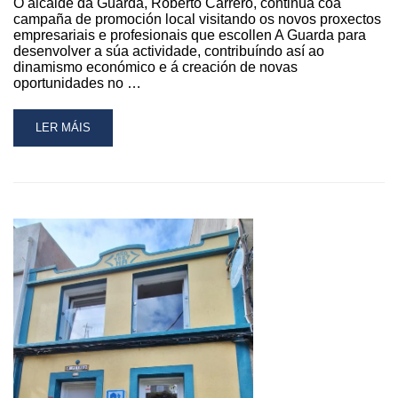
O alcalde da Guarda, Roberto Carrero, continúa coa
AO
campaña de promoción local visitando os novos proxectos
COMERCIO
empresariais e profesionais que escollen A Guarda para
LOCAL
desenvolver a súa actividade, contribuíndo así ao
dinamismo económico e á creación de novas
oportunidades no …
READ
LER MÁIS
MORE
ABOUT
O
ALCALDE,
ROBERTO
CARRERO,
VISITOU
SERFIS
ASESORES
NA
CAMPAÑA
DE
APOIO
AOS
NOVOS