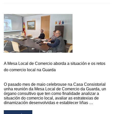
O
ALCALDE
DA
GUARDA,
ROBERTO
CARRERO,
VISITA
O
SALÓN
DE
PEITEADO
“MAYLACOR”
A Mesa Local de Comercio aborda a situación e os retos
DENTRO
DA
do comercio local na Guarda
CAMPAÑA
DE
O pasado mes de maio celebrouse na Casa Consistorial
APOIO
unha reunión da Mesa Local de Comercio da Guarda, un
AO
órgano consultivo que ten como finalidade analizar a
COMERCIO
situación do comercio local, avaliar as estratexias de
LOCAL
dinamización desenvolvidas e establecer liñas …