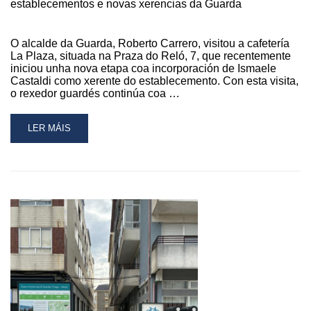
establecementos e novas xerencias da Guarda
E
NOVAS
XERENCIAS
O alcalde da Guarda, Roberto Carrero, visitou a cafetería
DA
La Plaza, situada na Praza do Reló, 7, que recentemente
GUARDA
iniciou unha nova etapa coa incorporación de Ismaele
Castaldi como xerente do establecemento. Con esta visita,
o rexedor guardés continúa coa …
READ
LER MÁIS
MORE
ABOUT
O
ALCALDE
DA
GUARDA,
ROBERTO
CARRERO,
VISITOU
A
CAFETERÍA
“LA
PLAZA”