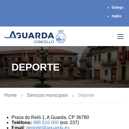
Galego
Inglés
DEPORTE
Home
Servizos municipais
Deporte
Praza do Reló 1, A Guarda, CP 36780
Teléfono:
986 610 000
(ext. 237)
Email:
deporte@aguarda.es