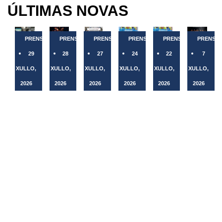
ÚLTIMAS NOVAS
PRENSA
PRENSA
PRENSA
PRENSA
PRENSA
PRENSA
29
28
27
24
22
7
XULLO,
XULLO,
XULLO,
XULLO,
XULLO,
XULLO,
2026
2026
2026
2026
2026
2026
A
O
A
A
O II
A
Guarda
Auditorio
Guarda
Policía
Gran
danza
conta
de
estrea
Local
Premio
darase
xa
San
a I
da
Ciclista
cita
cun
Benito
Milla
Guarda
ORPAGU
esta
punto
acolle
Urbana
informa
reunirá
fin
de
este
das
de
este
de
autorreparación
xoves
Festas
cortes
sábado
semana
de
o
do
puntuais
na
en A
bicicletas
Showcase
Monte,
de
Guarda
Guarda
na
do
unha
tráfico
a
coa