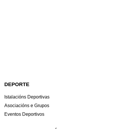
Alameda
Summer
nova
con
preto
Gala
para
Intensive
cita
motivo
de
PreMundi
impulsar
2026
deportiva
do II
200
de
o
de
integrada
Gran
corredores
Dansá
cicloturismo
Dansá
na
Premio
Performi
sostible
Performing
programación
Ciclista
Arts
Arts
festiva
Orpagu
e
e
RDS
RDS
Compan
Company
DEPORTE
Istalacións Deportivas
Asociacións e Grupos
Eventos Deportivos