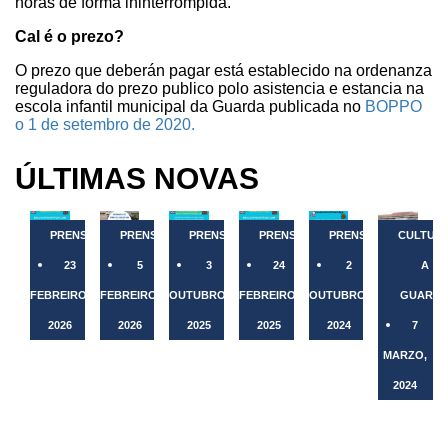
horas de forma ininterrompida.
Cal é o prezo?
O prezo que deberán pagar está establecido na ordenanza
reguladora do prezo publico polo asistencia e estancia na
escola infantil municipal da Guarda publicada no
BOPPO
o 1 de setembro de 2020.
ÚLTIMAS NOVAS
PRENSA
PRENSA
PRENSA
PRENSA
PRENSA
CULTUR
23
5
3
24
2
A
FEBREIRO,
FEBREIRO,
OUTUBRO,
FEBREIRO,
OUTUBRO,
GUARD
2026
2026
2025
2025
2024
7
MARZO,
A
A
A
A
A
Escola
EEI
Escola
Escola
Escola
2024
Infantil
A
Infantil
Infantil
Infantil
Aberto
Municipal
Gándara
Municipal
Municipal
Municipal
o