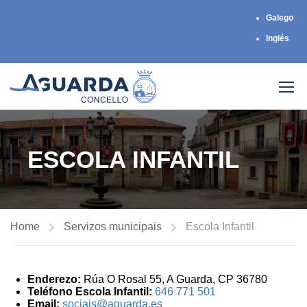
Galego
Inglés
ESCOLA INFANTIL
Home
Servizos municipais
Escola Infantil
Enderezo:
Rúa O Rosal 55, A Guarda, CP 36780
Teléfono Escola Infantil:
646 771 501
Email:
sociais@aguarda.es