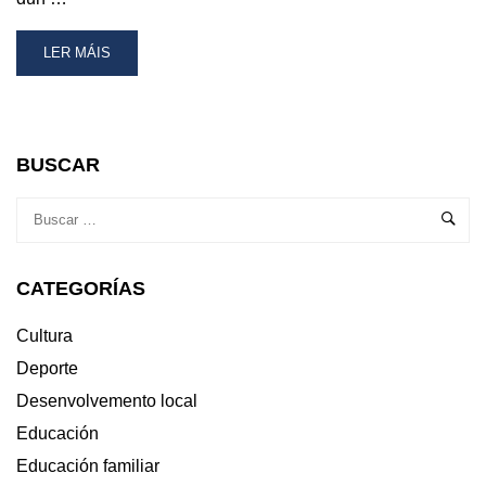
READ
LER MÁIS
MORE
ABOUT
CAMPAÑA
DE
REDUCIÓN
BUSCAR
DE
BOLSAS
DUN
SÓ
USO
CATEGORÍAS
NA
GUARDA
Cultura
Deporte
Desenvolvemento local
Educación
Educación familiar