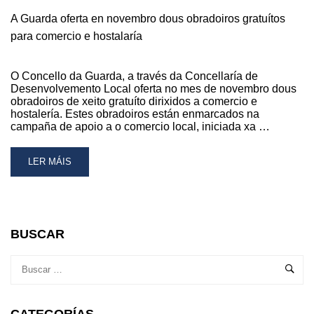
A Guarda oferta en novembro dous obradoiros gratuítos
para comercio e hostalaría
O Concello da Guarda, a través da Concellaría de
Desenvolvemento Local oferta no mes de novembro dous
obradoiros de xeito gratuíto dirixidos a comercio e
hostalería. Estes obradoiros están enmarcados na
campaña de apoio a o comercio local, iniciada xa …
READ
LER MÁIS
MORE
ABOUT
A
GUARDA
OFERTA
BUSCAR
EN
NOVEMBRO
DOUS
OBRADOIROS
GRATUÍTOS
CATEGORÍAS