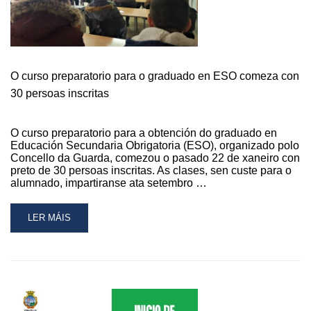
PARA
A
FORMACIÓN
DE
CAMAREIROS/AS
EN
O curso preparatorio para o graduado en ESO comeza con
BARES
30 persoas inscritas
E
RESTAURANTES
O curso preparatorio para a obtención do graduado en
Educación Secundaria Obrigatoria (ESO), organizado polo
Concello da Guarda, comezou o pasado 22 de xaneiro con
preto de 30 persoas inscritas. As clases, sen custe para o
alumnado, impartiranse ata setembro …
READ
LER MÁIS
MORE
ABOUT
O
CURSO
PREPARATORIO
PARA