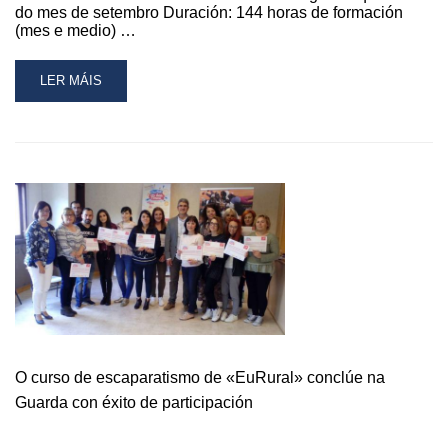
do mes de setembro Duración: 144 horas de formación
(mes e medio) …
READ
LER MÁIS
MORE
ABOUT
APERTURA
PRAZO
PRESCRICIÓN
CURSO
FORMACIÓN
–
PROXECTO
DEPOEMPRENDE
O curso de escaparatismo de «EuRural» conclúe na
Guarda con éxito de participación