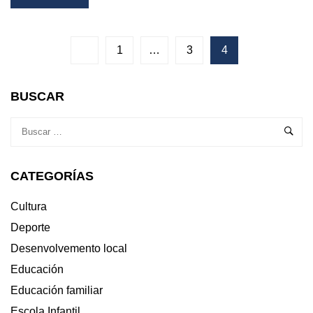
MORE
ABOUT
O
CONCELLO
1
…
3
4
PROMOVE
UN
NOVO
BUSCAR
CURSO
PREPARATORIO
PARA
O
GRADUADO
CATEGORÍAS
EN
ESO
PARA
Cultura
ADULTOS
Deporte
Desenvolvemento local
Educación
Educación familiar
Escola Infantil