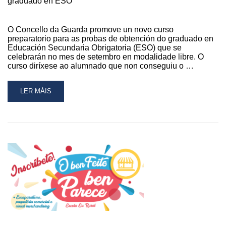
graduado en ESO
PARTICIPACIÓN
O Concello da Guarda promove un novo curso
preparatorio para as probas de obtención do graduado en
Educación Secundaria Obrigatoria (ESO) que se
celebrarán no mes de setembro en modalidade libre. O
curso diríxese ao alumnado que non conseguiu o …
READ
LER MÁIS
MORE
ABOUT
ABERTO
O
PRAZO
DE
INSCRICIÓN
NO
CURSO
PREPARATORIO
PARA
O
GRADUADO