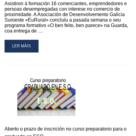
Asistiron á formación 16 comerciantes, emprendedores e
persoas desempregadas con interese no comercio de
proximidade. A Asociación de Desenvolvemento Galicia
Suroeste «EuRural» concluíu a pasada semana o seu
programa formativo «O ben feito, ben parece» na Guarda,
coa entrega de …
READ
LER MÁIS
MORE
ABOUT
O
CURSO
DE
ESCAPARATISMO
DE
«EURURAL»
CONCLÚE
NA
GUARDA
CON
ÉXITO
Aberto o prazo de inscrición no curso preparatorio para o
DE