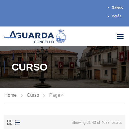
Galego
Inglés
CURSO
Home
Curso
Page 4
Showing 31-40 of 4677 results