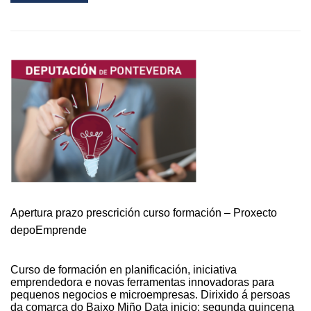
MORE
ABOUT
A
OMIX
DA
GUARDA
ORGANIZA
UN
CURSO
DE
COCIÑA
SOBRE
PANADERÍA
Apertura prazo prescrición curso formación – Proxecto
depoEmprende
Curso de formación en planificación, iniciativa
emprendedora e novas ferramentas innovadoras para
pequenos negocios e microempresas. Dirixido á persoas
da comarca do Baixo Miño Data inicio: segunda quincena