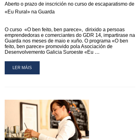
Aberto o prazo de inscrición no curso de escaparatismo de
EN
ESO
«Eu Rural» na Guarda
O curso «O ben feito, ben parece», dirixido a persoas
emprendedoras e comerciantes do GDR 14, impartirase na
Guarda nos meses de maio e xuño. O programa «O ben
feito, ben parece» promovido pola Asociación de
Desenvolvemento Galicia Suroeste «Eu …
READ
LER MÁIS
MORE
ABOUT
ABERTO
O
PRAZO
DE
INSCRICIÓN
NO
CURSO
DE
ESCAPARATISMO