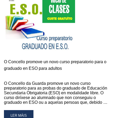
O
GRADUADO
EN
ESO
COMEZA
CON
30
PERSOAS
INSCRITAS
O Concello promove un novo curso preparatorio para o
graduado en ESO para adultos
O Concello da Guarda promove un novo curso
preparatorio para as probas do graduado de Educación
Secundaria Obrigatoria (ESO) en modalidade libre. O
curso diríxese ao alumnado que non conseguiu o
graduado en ESO ou a aquelas persoas que, debido …
READ
LER MÁIS