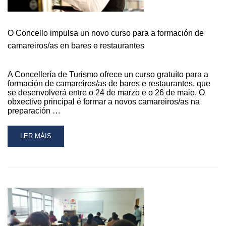
DE
«EU
RURAL»
O Concello impulsa un novo curso para a formación de
NA
GUARDA
camareiros/as en bares e restaurantes
A Concellería de Turismo ofrece un curso gratuíto para a
formación de camareiros/as de bares e restaurantes, que
se desenvolverá entre o 24 de marzo e o 26 de maio. O
obxectivo principal é formar a novos camareiros/as na
preparación …
READ
LER MÁIS
MORE
ABOUT
O
CONCELLO
IMPULSA
UN
NOVO
CURSO