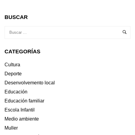
«ALZHEIMER
E
OUTRAS
BUSCAR
DEMENCIAS»:
CHARLA
DIVULGATIVA
O
16
CATEGORÍAS
DE
FEBREIRO
NO
Cultura
CENTRO
Deporte
CULTURAL
Desenvolvemento local
Educación
Educación familiar
Escola Infantil
Medio ambiente
Muller