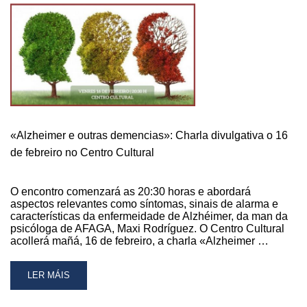
«Alzheimer e outras demencias»: Charla divulgativa o 16
de febreiro no Centro Cultural
O encontro comenzará as 20:30 horas e abordará
aspectos relevantes como síntomas, sinais de alarma e
características da enfermeidade de Alzhéimer, da man da
psicóloga de AFAGA, Maxi Rodríguez. O Centro Cultural
acollerá mañá, 16 de febreiro, a charla «Alzheimer …
READ
LER MÁIS
MORE
ABOUT