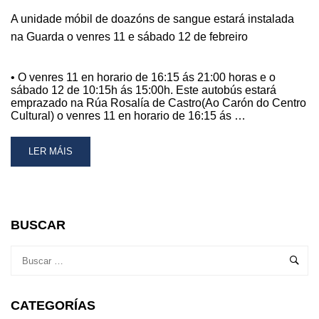
A unidade móbil de doazóns de sangue estará instalada
na Guarda o venres 11 e sábado 12 de febreiro
• O venres 11 en horario de 16:15 ás 21:00 horas e o
sábado 12 de 10:15h ás 15:00h. Este autobús estará
emprazado na Rúa Rosalía de Castro(Ao Carón do Centro
Cultural) o venres 11 en horario de 16:15 ás …
READ
LER MÁIS
MORE
ABOUT
A
UNIDADE
MÓBIL
BUSCAR
DE
DOAZÓNS
DE
SANGUE
ESTARÁ
CATEGORÍAS
INSTALADA