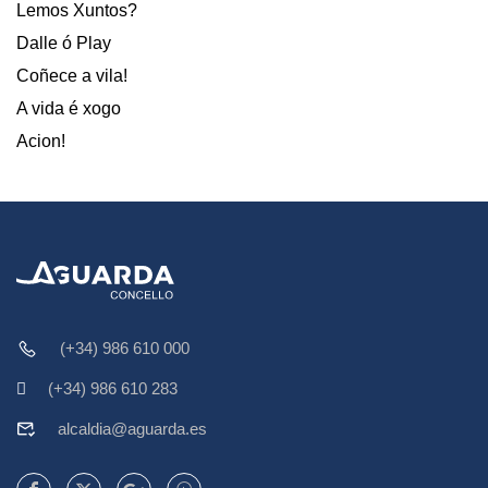
Lemos Xuntos?
Dalle ó Play
Coñece a vila!
A vida é xogo
Acion!
(+34) 986 610 000
(+34) 986 610 283
alcaldia@aguarda.es