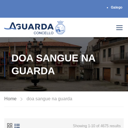
Galego
DOA SANGUE NA
GUARDA
Home
doa sangue na guarda
Showing 1-10 of 4675 results