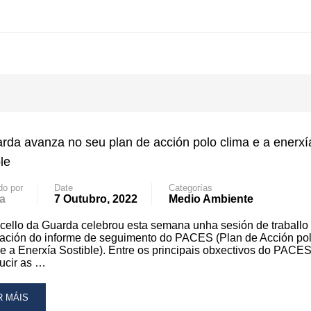
rda avanza no seu plan de acción polo clima e a enerxí
le
do por
Date
Categorías
a
7 Outubro, 2022
Medio Ambiente
ello da Guarda celebrou esta semana unha sesión de traballo
ación do informe de seguimento do PACES (Plan de Acción po
e a Enerxía Sostible). Entre os principais obxectivos do PACES
ucir as …
AD
R MÁIS
RE