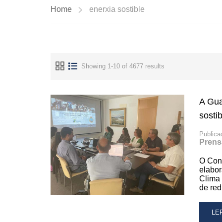
Home
enerxia sostible
Showing 1-10 of 4677 results
A Gua
sostib
Publica
Prens
O Conc
elabor
Clima 
de red
RE
LE
MO