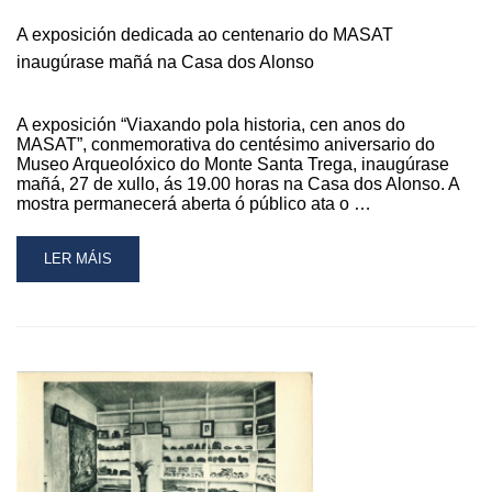
PODE
A exposición dedicada ao centenario do MASAT
VISITAR
NA
inaugúrase mañá na Casa dos Alonso
CASA
DOS
ALONSO
A exposición “Viaxando pola historia, cen anos do
MASAT”, conmemorativa do centésimo aniversario do
Museo Arqueolóxico do Monte Santa Trega, inaugúrase
mañá, 27 de xullo, ás 19.00 horas na Casa dos Alonso. A
mostra permanecerá aberta ó público ata o …
READ
LER MÁIS
MORE
ABOUT
A
EXPOSICIÓN
DEDICADA
AO
CENTENARIO
DO
MASAT
INAUGÚRASE