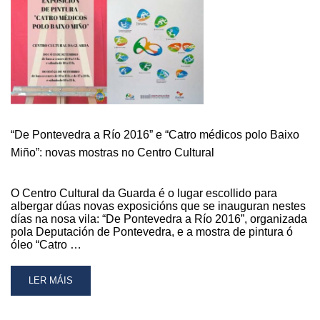
20
ANOS
DO
FONDO
GALEGO
DE
COOPERACIÓN
CHEGA
MAÑÁ
Á
“De Pontevedra a Río 2016” e “Catro médicos polo Baixo
GUARDA
Miño”: novas mostras no Centro Cultural
O Centro Cultural da Guarda é o lugar escollido para
albergar dúas novas exposicións que se inauguran nestes
días na nosa vila: “De Pontevedra a Río 2016”, organizada
pola Deputación de Pontevedra, e a mostra de pintura ó
óleo “Catro …
READ
LER MÁIS
MORE
ABOUT