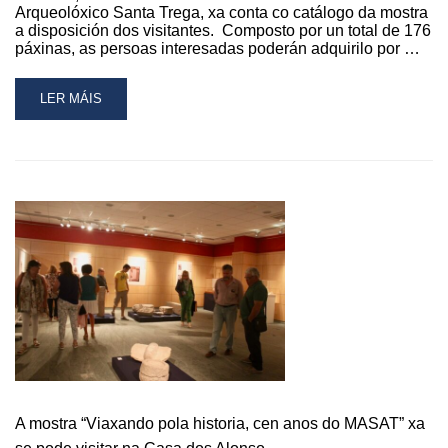
Arqueolóxico Santa Trega, xa conta co catálogo da mostra
a disposición dos visitantes. Composto por un total de 176
páxinas, as persoas interesadas poderán adquirilo por …
READ
LER MÁIS
MORE
ABOUT
O
CATÁLOGO
DA
EXPOSICIÓN
CONMEMORATIVA
DOS
CEN
ANOS
DO
MASAT
XA
ESTÁ
DISPOÑIBLE
A mostra “Viaxando pola historia, cen anos do MASAT” xa