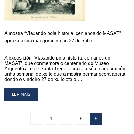
MAÑÁ
NA
CASA
DOS
ALONSO
A mostra “Viaxando pola historia, cen anos do MASAT”
apraza a súa inauguración ao 27 de xullo
A exposición “Viaxando pola historia, cen anos do
MASAT”, que conmemora o centenario do Museo
Arqueolóxico de Santa Trega, apraza a súa inauguración
unha semana, de xeito que a mostra permanecerá aberta
dende o vindeiro 27 de xullo ata o …
READ
LER MÁIS
MORE
ABOUT
A
MOSTRA
1
…
8
9
“VIAXANDO
POLA