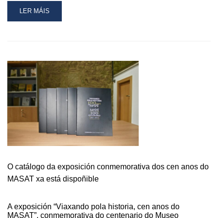
READ
LER MÁIS
MORE
ABOUT
MÁIS
DE
500
PERSOAS
XA
VISITARON
A
EXPOSICIÓN
“VIAXANDO
POLA
HISTORIA,
CEN
ANOS
O catálogo da exposición conmemorativa dos cen anos do
DO
MASAT”
MASAT xa está dispoñible
A exposición “Viaxando pola historia, cen anos do
MASAT”, conmemorativa do centenario do Museo