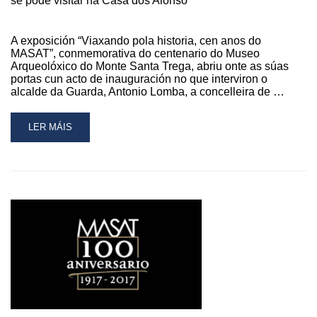
se pode visitar na Casa dos Alonso
A exposición “Viaxando pola historia, cen anos do
MASAT”, conmemorativa do centenario do Museo
Arqueolóxico do Monte Santa Trega, abriu onte as súas
portas cun acto de inauguración no que interviron o
alcalde da Guarda, Antonio Lomba, a concelleira de …
READ
LER MÁIS
MORE
ABOUT
A
MOSTRA
“VIAXANDO
POLA
HISTORIA,
CEN
ANOS
DO
MASAT”
XA
SE