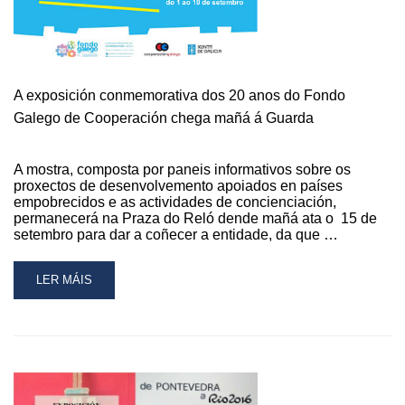
A exposición conmemorativa dos 20 anos do Fondo
Galego de Cooperación chega mañá á Guarda
A mostra, composta por paneis informativos sobre os
proxectos de desenvolvemento apoiados en países
empobrecidos e as actividades de concienciación,
permanecerá na Praza do Reló dende mañá ata o 15 de
setembro para dar a coñecer a entidade, da que …
READ
LER MÁIS
MORE
ABOUT
A
EXPOSICIÓN
CONMEMORATIVA
DOS