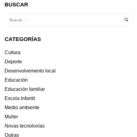
HISTORIA,
BUSCAR
CEN
ANOS
DO
MASAT”
APRAZA
CATEGORÍAS
A
SÚA
INAUGURACIÓN
Cultura
AO
Deporte
27
DE
Desenvolvemento local
XULLO
Educación
Educación familiar
Escola Infantil
Medio ambiente
Muller
Novas tecnoloxías
Outras