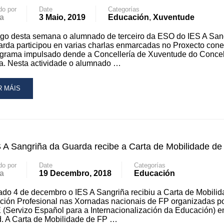
NGRIÑA
do por
Date
Categorías
a
3 Maio, 2019
Educación
,
Xuventude
RTICIPAN
go desta semana o alumnado de terceiro da ESO do IES A San
OXECTO
rda participou en varias charlas enmarcadas no Proxecto cone
102
ograma impulsado dende a Concellería de Xuventude do Concel
a. Nesta actividade o alumnado …
BILIDADE
AD
R MÁIS
RE
OUT
UMNOS
NGRIÑA
 A Sangriña da Guarda recibe a Carta de Mobilidade de
RTICIPAN
do por
Date
Categorías
OXECTO
a
19 Decembro, 2018
Educación
NECTA+
do 4 de decembro o IES A Sangriña recibiu a Carta de Mobili
FOQUE
ión Profesional nas Xornadas nacionais de FP organizadas p
SITIVO
(Servizo Español para a Internacionalización da Educación) e
CIA
. A Carta de Mobilidade de FP …