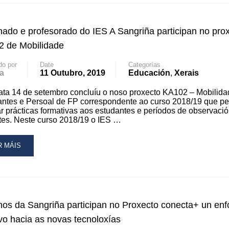
XUALIDADE
IXIDO
ado e profesorado do IES A Sangriña participan no pro
UMNADO
 de Mobilidade
O
do por
Date
Categorías
a
11 Outubro, 2019
Educación
,
Xerais
1
ta 14 de setembro concluíu o noso proxecto KA102 – Mobilida
ntes e Persoal de FP correspondente ao curso 2018/19 que pe
ar prácticas formativas aos estudantes e períodos de observaci
es. Neste curso 2018/19 o IES …
AD
R MÁIS
RE
OUT
UMNADO
OFESORADO
os da Sangriña participan no Proxecto conecta+ un en
ivo hacia as novas tecnoloxías