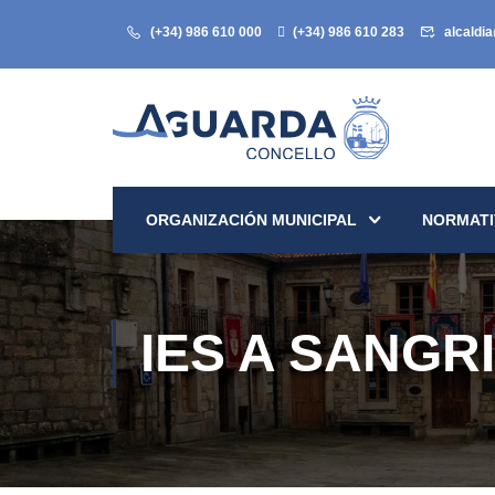
(+34) 986 610 000
(+34) 986 610 283
alcaldi
ORGANIZACIÓN MUNICIPAL
NORMATI
IES A SANGR