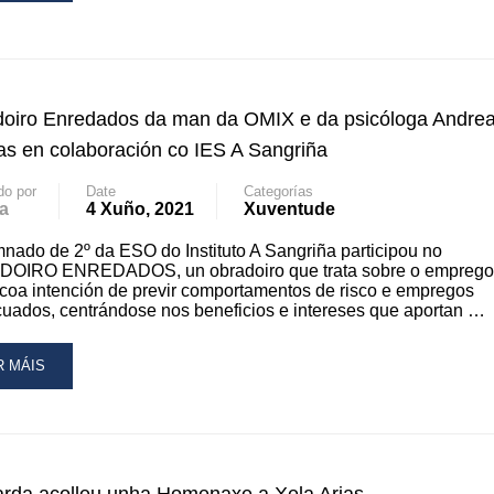
OUT
CTORES
BLIOTECA
BLICA
oiro Enredados da man da OMIX e da psicóloga Andre
NICIPAL
ias en colaboración co IES A Sangriña
do por
Date
Categorías
BLIOTECA
a
4 Xuño, 2021
Xuventude
nado de 2º da ESO do Instituto A Sangriña participou no
OIRO ENREDADOS, un obradoiro que trata sobre o emprego
NGRIÑA
coa intención de previr comportamentos de risco e empregos
uados, centrándose nos beneficios e intereses que aportan …
NTAN
N
AD
R MÁIS
EMPLARES
RE
OUT
MIC
RADOIRO
STORIA
REDADOS
NHA
TA”