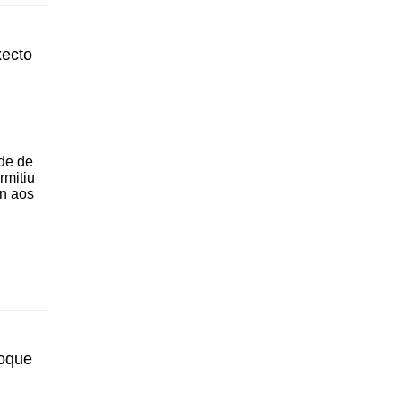
xecto
de de
rmitiu
ón aos
foque