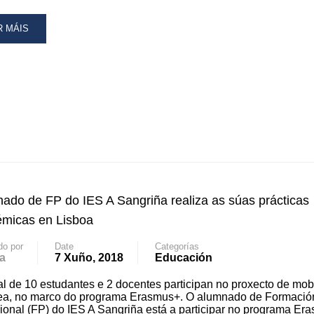
VAS
AD
R MÁIS
CNOLOXÍAS
RE
OUT
NGRIÑA
ARDA
CIBE
RTA
ado de FP do IES A Sangriña realiza as súas prácticas
BILIDADE
micas en Lisboa
do por
Date
Categorías
a
7 Xuño, 2018
Educación
al de 10 estudantes e 2 docentes participan no proxecto de mob
ea, no marco do programa Erasmus+. O alumnado de Formació
ional (FP) do IES A Sangriña está a participar no programa Er