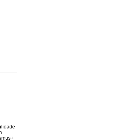
ilidade
n
asmus+