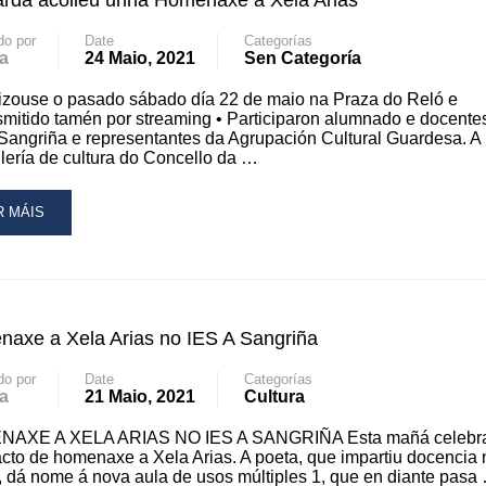
rda acolleu unha Homenaxe a Xela Arias
N
do por
Date
Categorías
IX
a
24 Maio, 2021
Sen Categoría
izouse o pasado sábado día 22 de maio na Praza do Reló e
ICÓLOGA
smitido tamén por streaming • Participaron alumnado e docente
DREA
Sangriña e representantes da Agrupación Cultural Guardesa. A
LESIAS
lería de cultura do Concello da …
LABORACIÓN
AD
R MÁIS
RE
OUT
NGRIÑA
ARDA
OLLEU
axe a Xela Arias no IES A Sangriña
HA
MENAXE
do por
Date
Categorías
a
21 Maio, 2021
Cultura
LA
IAS
AXE A XELA ARIAS NO IES A SANGRIÑA Esta mañá celebr
cto de homenaxe a Xela Arias. A poeta, que impartiu docencia
, dá nome á nova aula de usos múltiples 1, que en diante pasa