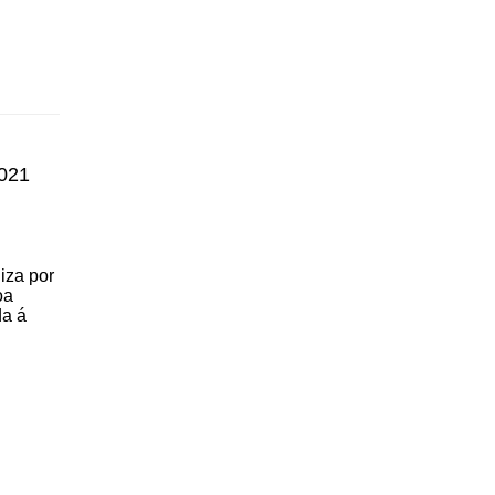
2021
iza por
oa
da á