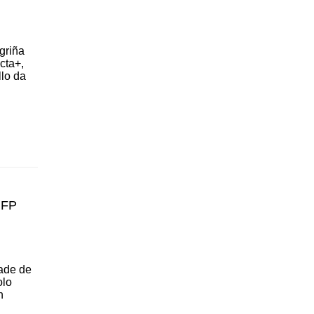
griña
cta+,
lo da
 FP
dade de
olo
n