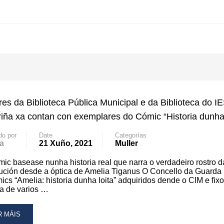
res da Biblioteca Pública Municipal e da Biblioteca do I
iña xa contan con exemplares do Cómic “Historia dunha
do por
Date
Categorías
a
21 Xuño, 2021
Muller
mic basease nunha historia real que narra o verdadeiro rostro d
tución desde a óptica de Amelia Tiganus O Concello da Guarda 
ics “Amelia: historia dunha loita” adquiridos dende o CIM e fixo
a de varios …
AD
R MÁIS
RE