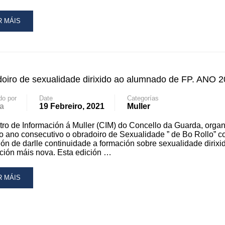
AD
R MÁIS
RE
OUT
MENAXE
LA
oiro de sexualidade dirixido ao alumnado de FP. ANO 
IAS
do por
Date
Categorías
a
19 Febreiro, 2021
Muller
NGRIÑA
ro de Información á Muller (CIM) do Concello da Guarda, organ
ro ano consecutivo o obradoiro de Sexualidade ” de Bo Rollo” c
ión de darlle continuidade a formación sobre sexualidade dirixi
ión máis nova. Esta edición …
AD
R MÁIS
RE
OUT
RADOIRO