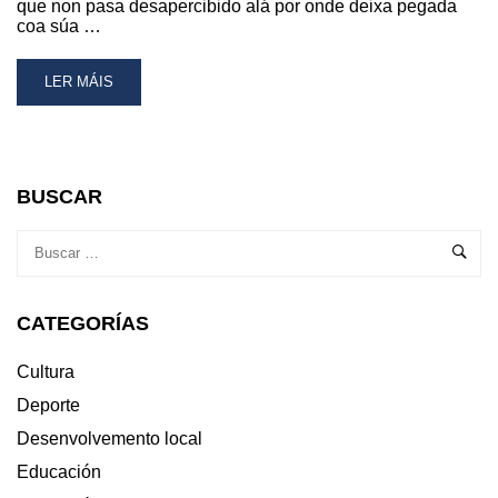
que non pasa desapercibido alá por onde deixa pegada
coa súa …
READ
LER MÁIS
MORE
ABOUT
CONCERTO
DE
INDIE
BUSCAR
ROCK
A
CARGO
DO
GRUPO
CATEGORÍAS
INERTES
ESTE
SÁBADO
Cultura
NA
Deporte
GUARDA
Desenvolvemento local
Educación