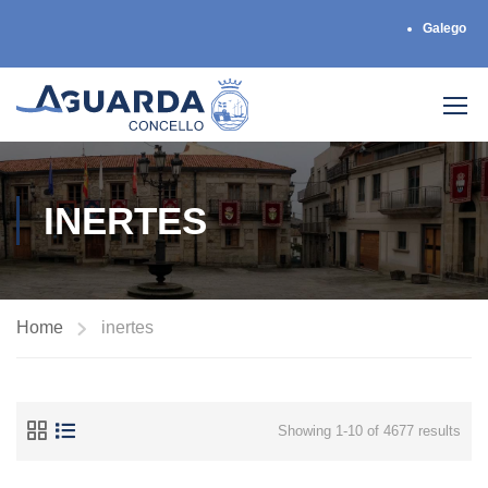
Galego
INERTES
Home
inertes
Showing 1-10 of 4677 results