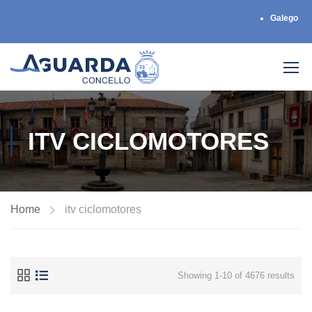
Galego
ITV CICLOMOTORES
Home
itv ciclomotores
Showing 1-10 of 4676 results