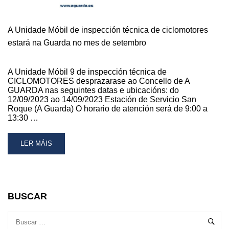
A Unidade Móbil de inspección técnica de ciclomotores
estará na Guarda no mes de setembro
A Unidade Móbil 9 de inspección técnica de
CICLOMOTORES desprazarase ao Concello de A
GUARDA nas seguintes datas e ubicacións: do
12/09/2023 ao 14/09/2023 Estación de Servicio San
Roque (A Guarda) O horario de atención será de 9:00 a
13:30 …
READ
LER MÁIS
MORE
ABOUT
A
UNIDADE
MÓBIL
BUSCAR
DE
INSPECCIÓN
TÉCNICA