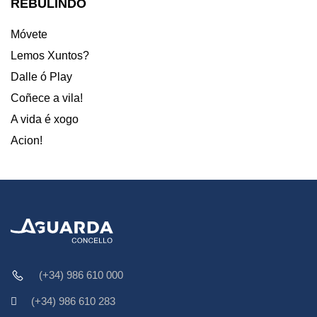
REBULINDO
Móvete
Lemos Xuntos?
Dalle ó Play
Coñece a vila!
A vida é xogo
Acion!
(+34) 986 610 000
(+34) 986 610 283