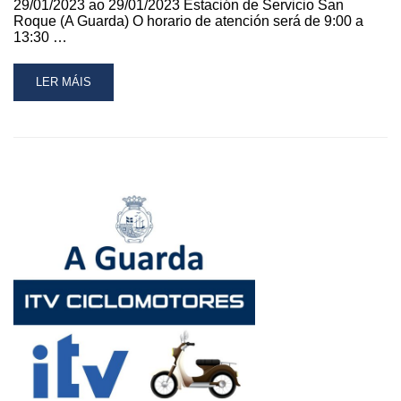
29/01/2023 ao 29/01/2023 Estación de Servicio San
Roque (A Guarda) O horario de atención será de 9:00 a
13:30 …
READ
LER MÁIS
MORE
ABOUT
A
UNIDADE
MÓBIL
DE
INSPECCIÓN
TÉCNICA
DE
CICLOMOTORES
ESTARÁ
NA
GUARDA
NO
MES
DE
XANEIRO