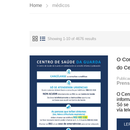
Home
médicos
Showing 1-10 of 4676 results
O Con
do Ce
Publica
Prens
O Cen
inform
Só se 
vía te
RE
LE
MO