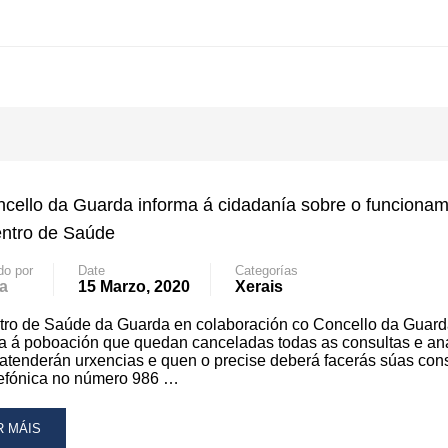
cello da Guarda informa á cidadanía sobre o funciona
ntro de Saúde
do por
Date
Categorías
a
15 Marzo, 2020
Xerais
tro de Saúde da Guarda en colaboración co Concello da Guar
a á poboación que quedan canceladas todas as consultas e anal
atenderán urxencias e quen o precise deberá facerás súas con
lefónica no número 986 …
AD
R MÁIS
RE