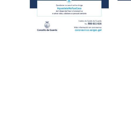
AB
O
CO
DA
GU
IN
Á
CI
SO
O
FU
DO
CE
DE
SA