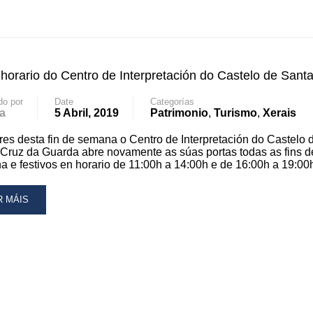
APERTURA
SAT
SEO
horario do Centro de Interpretación do Castelo de Sant
R
do por
Date
Categorías
a
5 Abril, 2019
Patrimonio
,
Turismo
,
Xerais
ARDA
ires desta fin de semana o Centro de Interpretación do Castelo 
Cruz da Guarda abre novamente as súas portas todas as fins d
 e festivos en horario de 11:00h a 14:00h e de 16:00h a 19:00
AD
R MÁIS
RE
OUT
VO
RARIO
NTRO
TERPRETACIÓN