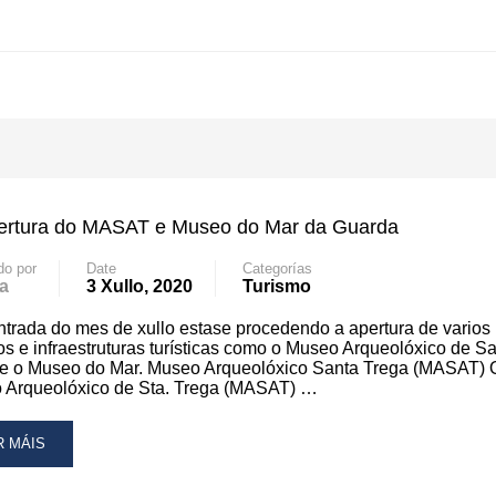
ertura do MASAT e Museo do Mar da Guarda
do por
Date
Categorías
a
3 Xullo, 2020
Turismo
trada do mes de xullo estase procedendo a apertura de varios
os e infraestruturas turísticas como o Museo Arqueolóxico de S
 e o Museo do Mar. Museo Arqueolóxico Santa Trega (MASAT) 
 Arqueolóxico de Sta. Trega (MASAT) …
AD
R MÁIS
RE
OUT