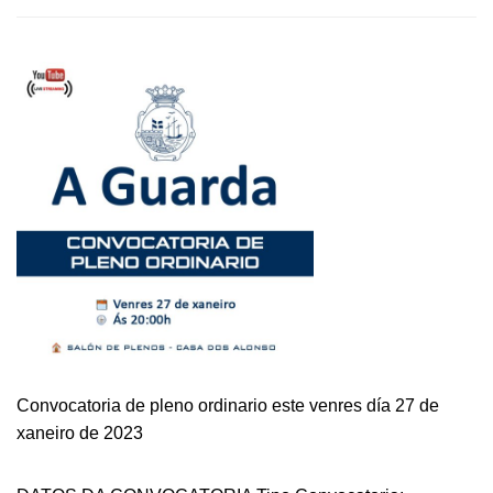
CONVOCATORIA
DE
PLENO
ORDINARIO
ESTE
VENRES
DÍA
31
DE
MARZO
DE
2023
Convocatoria de pleno ordinario este venres día 27 de
xaneiro de 2023