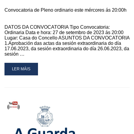
Convocatoria de Pleno ordinario este mércores ás 20:00h
DATOS DA CONVOCATORIA Tipo Convocatoria:
Ordinaria Data e hora: 27 de setembro de 2023 ás 20:00
Lugar: Casa do Concello ASUNTOS DA CONVOCATORIA
1.Aprobación das actas da sesión extraordinaria do día
17.06.2023, da sesión extraordinaria do día 26.06.2023, da
sesión …
READ
LER MÁIS
MORE
ABOUT
CONVOCATORIA
DE
PLENO
ORDINARIO
ESTE
MÉRCORES
ÁS
20:00H