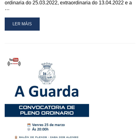
ordinaria do 25.03.2022, extraordinaria do 13.04.2022 e a
…
READ
LER MÁIS
MORE
ABOUT
CONVOCATORIA
DE
PLENO
ORDINARIO
ESTE
VENRES
DÍA
27
DE
MAIO