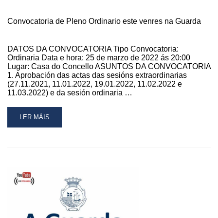
Convocatoria de Pleno Ordinario este venres na Guarda
DATOS DA CONVOCATORIA Tipo Convocatoria:
Ordinaria Data e hora: 25 de marzo de 2022 ás 20:00
Lugar: Casa do Concello ASUNTOS DA CONVOCATORIA
1. Aprobación das actas das sesións extraordinarias
(27.11.2021, 11.01.2022, 19.01.2022, 11.02.2022 e
11.03.2022) e da sesión ordinaria …
READ
LER MÁIS
MORE
ABOUT
CONVOCATORIA
DE
PLENO
ORDINARIO
ESTE
VENRES
NA
GUARDA