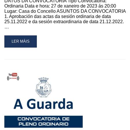
DATOS DA CONVOCATORIA Tipo Convocatoria:
Ordinaria Data e hora: 27 de xaneiro de 2023 ás 20:00
Lugar: Casa do Concello ASUNTOS DA CONVOCATORIA
1. Aprobación das actas da sesión ordinaria de data
25.11.2022 e da sesión extraordinaria de data 21.12.2022.
…
READ
LER MÁIS
MORE
ABOUT
CONVOCATORIA
DE
PLENO
ORDINARIO
ESTE
VENRES
DÍA
27
DE
XANEIRO
DE
2023