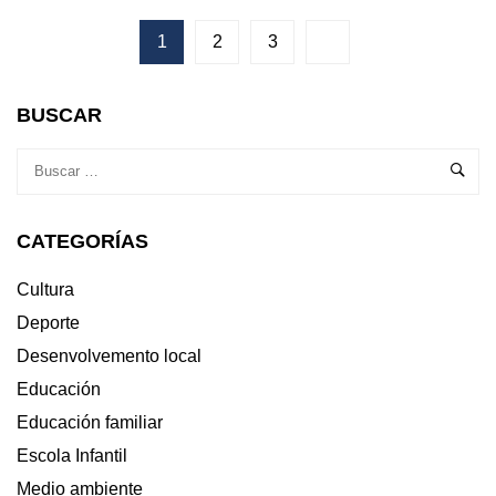
CONVOCATORIA
DE
1
2
3
PLENO
ORDINARIO
O
BUSCAR
VENRES
28
DE
XANEIRO
CATEGORÍAS
Cultura
Deporte
Desenvolvemento local
Educación
Educación familiar
Escola Infantil
Medio ambiente