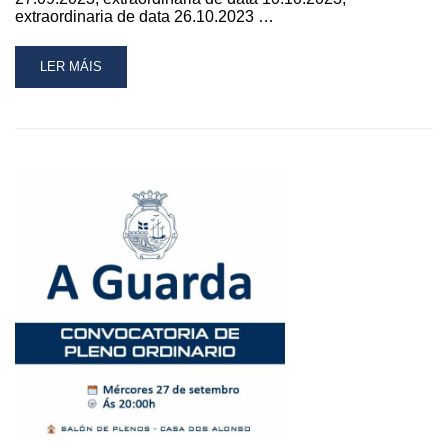
extraordinaria de data 26.10.2023 …
READ
LER MÁIS
MORE
ABOUT
CONVOCATORIA
DE
PLENO
ORDINARIO
ESTE
MÉRCORES
NA
GUARDA