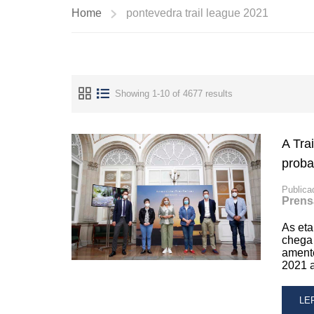
Home
pontevedra trail league 2021
Showing 1-10 of 4677 results
A Tra
proba
Publica
Prens
As eta
chega
amente
2021 
RE
LE
MO