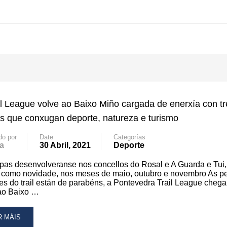
il League volve ao Baixo Miño cargada de enerxía con tr
s que conxugan deporte, natureza e turismo
do por
Date
Categorías
a
30 Abril, 2021
Deporte
pas desenvolveranse nos concellos do Rosal e A Guarda e Tui
 como novidade, nos meses de maio, outubro e novembro As p
s do trail están de parabéns, a Pontevedra Trail League chega
ao Baixo …
AD
R MÁIS
RE