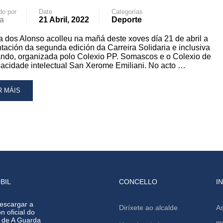
do por
Date
Categorías
ARDA
a
21 Abril, 2022
Deporte
 dos Alonso acolleu na mañá deste xoves día 21 de abril a
tación da segunda edición da Carreira Solidaria e inclusiva
ndo, organizada polo Colexio PP. Somascos e o Colexio de
acidade intelectual San Xerome Emiliani. No acto …
AD
R MÁIS
RE
OUT
ARDA
EPÁRASE
RA
OLLER
BIL
CONCELLO
I
RREIRA
LIDARIA
escargar a
Diríxete ao alcalde
As
n oficial do
CLUSIVA
o de A Guarda
mu