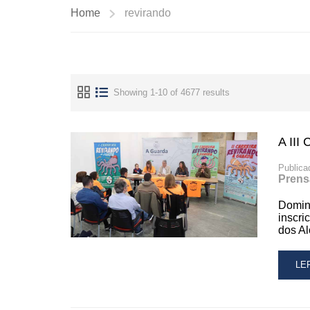
Home
revirando
Showing 1-10 of 4677 results
A III
Publica
Prens
Domin
inscri
dos Al
RE
LE
MO
AB
A