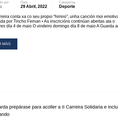
do por
Date
Categorías
a
29 Abril, 2022
Deporte
NTE
NTA
rreira conta xa co seu propio “himno”, unha canción moi emotiv
EGA
ada por Tincho Fernan • As inscricións continúan abertas ata o
es día 4 de maio O vindeiro domingo día 8 de maio A Guarda a
SPAZO
VIRANDO”
AD
R MÁIS
RE
OUT
CTA
NAL
SCRICIÓNS
RA
RREIRA
LIDARIA
rda prepárase para acoller a II Carreira Solidaria e inclu
CLUSIVA
ando
VIRANDO