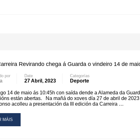
 Carreira Revirando chega á Guarda o vindeiro 14 de mai
do por
Date
Categorías
a
27 Abril, 2023
Deporte
go 14 de maio ás 10:45h con saída dende a Alameda da Guard
cións están abertas. Na mañá do xoves día 27 de abril de 202
onso acolleu a presentación da III edición da Carreira …
AD
R MÁIS
RE
OUT