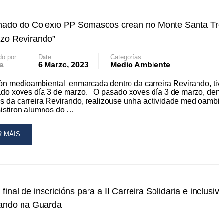
RREIRA
ado do Colexio PP Somascos crean no Monte Santa Tr
VIRANDO
EGA
zo Revirando”
ARDA
do por
Date
Categorías
a
6 Marzo, 2023
Medio Ambiente
NDEIRO
ón medioambiental, enmarcada dentro da carreira Revirando, ti
do xoves día 3 de marzo. O pasado xoves día 3 de marzo, den
s da carreira Revirando, realizouse unha actividade medioambi
IO
istiron alumnos do …
AD
R MÁIS
RE
OUT
UMNADO
LEXIO
final de inscricións para a II Carreira Solidaria e inclusi
MASCOS
ando na Guarda
EAN