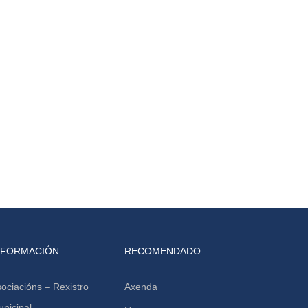
NFORMACIÓN
RECOMENDADO
ociacións – Rexistro
Axenda
nicipal