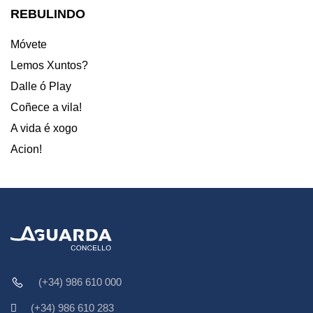
REBULINDO
Móvete
Lemos Xuntos?
Dalle ó Play
Coñece a vila!
A vida é xogo
Acion!
(+34) 986 610 000
(+34) 986 610 283