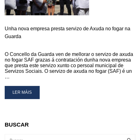
DE
AXUDA
NO
FOGAR
Unha nova empresa presta servizo de Axuda no fogar na
Guarda
O Concello da Guarda ven de mellorar o servizo de axuda
no fogar SAF grazas á contratación dunha nova empresa
que presta este servizo xunto co persoal municipal de
Servizos Sociais. O servizo de axuda no fogar (SAF) é un
…
READ
LER MÁIS
MORE
ABOUT
UNHA
NOVA
EMPRESA
BUSCAR
PRESTA
SERVIZO