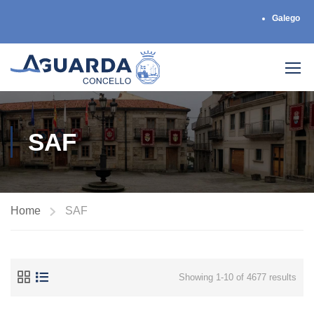
Galego
SAF
Home
SAF
Showing 1-10 of 4677 results