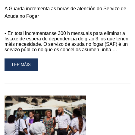
FOGAR
NUN
A Guarda incrementa as horas de atención do Servizo de
PLENO
Axuda no Fogar
EXTRAORDINARIO
URXENTE
• En total increméntanse 300 h mensuais para eliminar a
listaxe de espera de dependencia de grao 3, os que teñen
máis necesidade. O servizo de axuda no fogar (SAF) é un
servizo público no que os concellos asumen unha …
READ
LER MÁIS
MORE
ABOUT
A
GUARDA
INCREMENTA
AS
HORAS
DE
ATENCIÓN
DO
SERVIZO