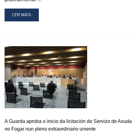
READ
LER MÁIS
MORE
ABOUT
LICITACIÓN
DA
XESTIÓN
DO
SERVIZO
DE
AXUDA
DO
FOGAR
A Guarda aproba o inicio da licitación do Servizo de Axuda
no Fogar nun pleno extraordinario urxente