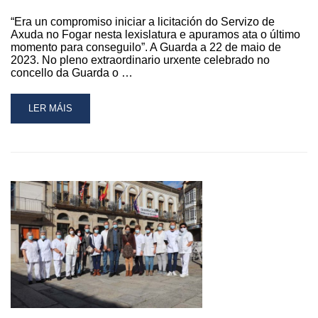
“Era un compromiso iniciar a licitación do Servizo de
Axuda no Fogar nesta lexislatura e apuramos ata o último
momento para conseguilo”. A Guarda a 22 de maio de
2023. No pleno extraordinario urxente celebrado no
concello da Guarda o …
READ
LER MÁIS
MORE
ABOUT
A
GUARDA
APROBA
O
INICIO
DA
LICITACIÓN
DO
SERVIZO
DE
AXUDA
NO