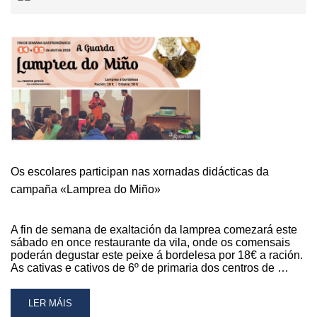
Os escolares participan nas xornadas didácticas da
campaña «Lamprea do Miño»
A fin de semana de exaltación da lamprea comezará este
sábado en once restaurante da vila, onde os comensais
poderán degustar este peixe á bordelesa por 18€ a ración.
As cativas e cativos de 6º de primaria dos centros de …
READ
LER MÁIS
MORE