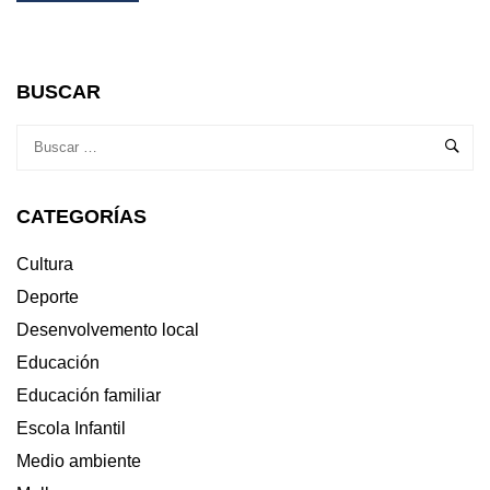
ABOUT
OS
ESCOLARES
PARTICIPAN
BUSCAR
NAS
XORNADAS
DIDÁCTICAS
DA
CAMPAÑA
CATEGORÍAS
«LAMPREA
DO
MIÑO»
Cultura
Deporte
Desenvolvemento local
Educación
Educación familiar
Escola Infantil
Medio ambiente