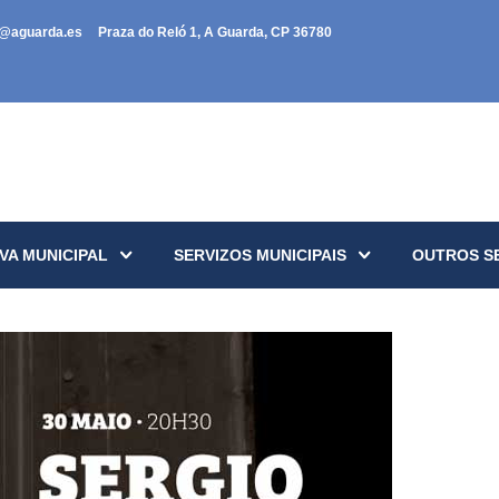
a@aguarda.es
Praza do Reló 1, A Guarda, CP 36780
VA MUNICIPAL
SERVIZOS MUNICIPAIS
OUTROS S