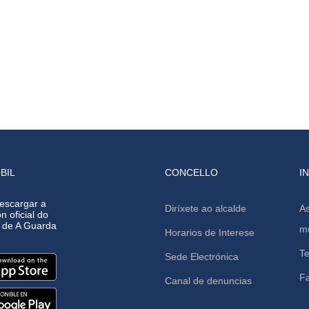
BIL
CONCELLO
I
escargar a
Diríxete ao alcalde
As
n oficial do
o de A Guarda
mu
Horarios de Interese
Te
Sede Electrónica
F
Canal de denuncias