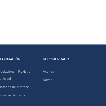
NFORMACIÓN
RECOMENDADO
ociacións – Rexistro
Axenda
nicipal
Novas
léfonos de Interese
armacia de garda