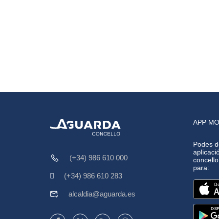
APP MO
Podes d
aplicació
(+34) 986 610 000
concell
para:
(+34) 986 610 283
alcaldia@aguarda.es