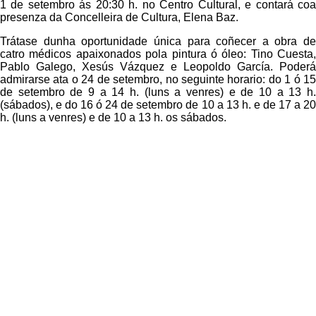
1 de setembro ás 20:30 h. no Centro Cultural, e contará coa
presenza da Concelleira de Cultura, Elena Baz.
Trátase dunha oportunidade única para coñecer a obra de
catro médicos apaixonados pola pintura ó óleo: Tino Cuesta,
Pablo Galego, Xesús Vázquez e Leopoldo García. Poderá
admirarse ata o 24 de setembro, no seguinte horario: do 1 ó 15
de setembro de 9 a 14 h. (luns a venres) e de 10 a 13 h.
(sábados), e do 16 ó 24 de setembro de 10 a 13 h. e de 17 a 20
h. (luns a venres) e de 10 a 13 h. os sábados.