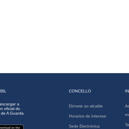
BIL
CONCELLO
I
escargar a
Diríxete ao alcalde
As
n oficial do
o de A Guarda
mu
Horarios de Interese
Te
Sede Electrónica