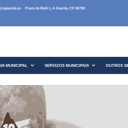
a@aguarda.es
Praza do Reló 1, A Guarda, CP 36780
VA MUNICIPAL
SERVIZOS MUNICIPAIS
OUTROS S