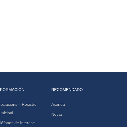
NFORMACIÓN
RECOMENDADO
ociacións – Rexistro
Axenda
nicipal
Novas
léfonos de Interese