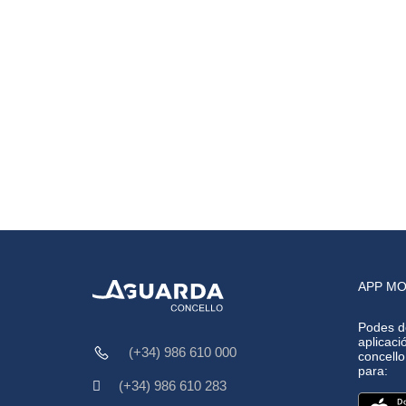
APP MO
Podes d
aplicació
(+34) 986 610 000
concell
para:
(+34) 986 610 283