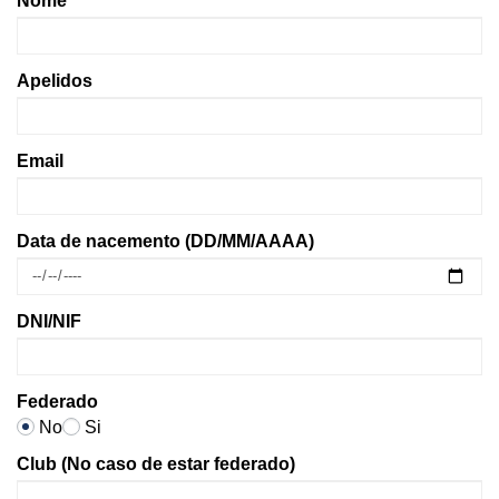
Nome
Apelidos
Email
Data de nacemento (DD/MM/AAAA)
DNI/NIF
Federado
No
Si
Club (No caso de estar federado)