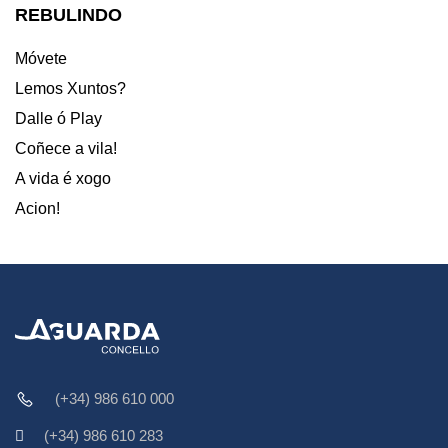
REBULINDO
Móvete
Lemos Xuntos?
Dalle ó Play
Coñece a vila!
A vida é xogo
Acion!
(+34) 986 610 000
(+34) 986 610 283