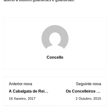
Concello
Anterior nova
Seguinte nova
A Cabalgata de Reis e
Os Concelleiros de
a Recepción Real
Medio Ambiente de O
16 Xaneiro, 2017
2 Outubro, 2015
despedirán o Nadal
Rosal e Oia
na Guarda este xoves
interésanse pola