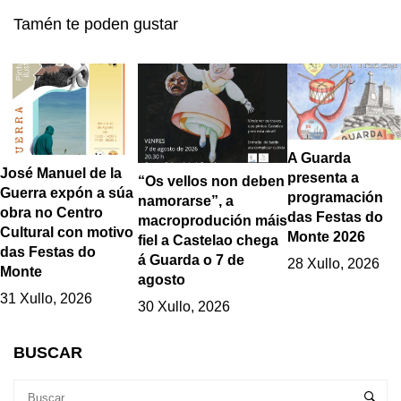
5 de xaneiro
xestión do Punto
Tamén te poden gustar
Limpo da Guarda
A Guarda
José Manuel de la
presenta a
“Os vellos non deben
Guerra expón a súa
programación
namorarse”, a
obra no Centro
das Festas do
macroprodución máis
Cultural con motivo
Monte 2026
fiel a Castelao chega
das Festas do
á Guarda o 7 de
28 Xullo, 2026
Monte
agosto
31 Xullo, 2026
30 Xullo, 2026
BUSCAR