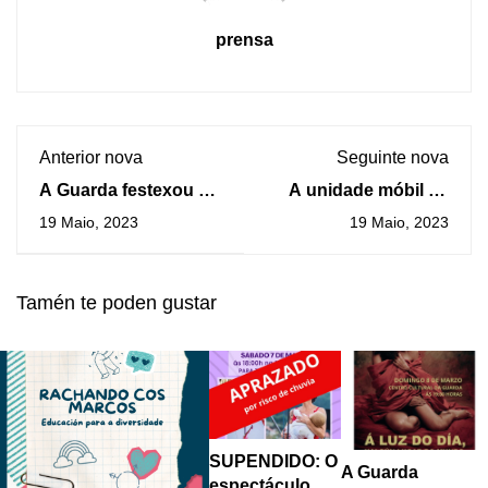
prensa
Anterior nova
Seguinte nova
A Guarda festexou o
A unidade móbil de
Día das Letras
doazóns de sangue
19 Maio, 2023
19 Maio, 2023
Galegas con música e
estará instalada na
baile
Guarda o xoves 1 de
xuño
Tamén te poden gustar
SUPENDIDO: O
A Guarda
espectáculo