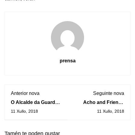
prensa
Anterior nova
Seguinte nova
O Alcalde da Guarda
Acho and Friends
defende a
actúa este xoves na
11 Xullo, 2018
11 Xullo, 2018
construción dun
Guarda
dique-espigón e a
rexeneración do
Tamén te poden gustar