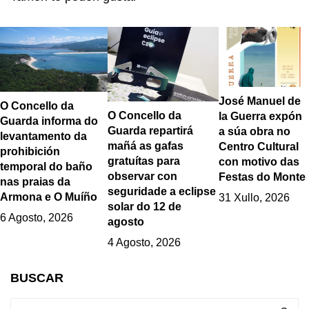
litoral da Lamiña e do
Codesal
José Manuel de
O Concello da
O Concello da
la Guerra expón
Guarda informa do
Guarda repartirá
a súa obra no
levantamento da
mañá as gafas
Centro Cultural
prohibición
gratuítas para
con motivo das
temporal do baño
observar con
Festas do Monte
nas praias da
seguridade a eclipse
Armona e O Muíño
31 Xullo, 2026
solar do 12 de
6 Agosto, 2026
agosto
4 Agosto, 2026
BUSCAR