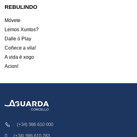
REBULINDO
Móvete
Lemos Xuntos?
Dalle ó Play
Coñece a vila!
A vida é xogo
Acion!
(+34) 986 610 000
(+34) 986 610 283