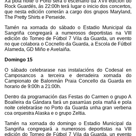
Xa pola noite o Porto será o escenario da XVII edición do
Rock Guardés, ás 22:00h terá lugar o inicio dos concertos,
que nesta edición correrán a cargo dos grupos Maryland,
The Pretty Shirts e Perseide.
Tamén na xornada do sábado o Estadio Municipal da
Sangriña congregará a numerosos deportistas na VIII
edición do Torneo de Fútbol 7 Vila da Guarda, un evento
no que colabora o Cocnello da Guarda, a Escola de Fútbol
Alameda, GD Miño e Avelaiña.
Domingo 15
O sábado celebrarase nas instalacións do Codesal en
Camposancos a terceira e derradeira xornada do
Campionato de Balonmán Praia Concello da Guarda en
horario de 9:00h a 21:00h.
Dentro da programación das Festas do Carmen o grupo A
Boalleira da Gándara fará un pasarrúas pola mañá e pola
noite celebraráse no Porto da Guarda unha gran verbena
coa orquestra Alaska e o grupo Zeltia.
Tamén na xornada do domingo o Estadio Municipal da
Sangriña congregará a numerosos deportistas na VIII
edición do Torneo de Fútbol 7 Vila da Guarda, un evento