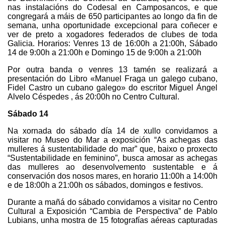
nas instalacións do Codesal en Camposancos, e que
congregará a máis de 650 participantes ao longo da fin de
semana, unha oportunidade excepcional para coñecer e
ver de preto a xogadores federados de clubes de toda
Galicia. Horarios: Venres 13 de 16:00h a 21:00h, Sábado
14 de 9:00h a 21:00h e Domingo 15 de 9:00h a 21:00h
Por outra banda o venres 13 tamén se realizará a
presentación do Libro «Manuel Fraga un galego cubano,
Fidel Castro un cubano galego» do escritor Miguel Ángel
Alvelo Céspedes , ás 20:00h no Centro Cultural.
Sábado 14
Na xornada do sábado día 14 de xullo convidamos a
visitar no Museo do Mar a exposición “As achegas das
mulleres á sustentabilidade do mar” que, baixo o proxecto
“Sustentabilidade en feminino”, busca amosar as achegas
das mulleres ao desenvolvemento sustentable e á
conservación dos nosos mares, en horario 11:00h a 14:00h
e de 18:00h a 21:00h os sábados, domingos e festivos.
Durante a mañá do sábado convidamos a visitar no Centro
Cultural a Exposición “Cambia de Perspectiva” de Pablo
Lubians, unha mostra de 15 fotografías aéreas capturadas