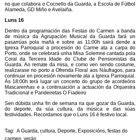
no que colabora o Cocnello da Guarda, a Escola de Fútbol
Alameda, GD Miño e Avelaiña.
Luns 16
Dentro da programación das Festas do Carmen a banda
de música da Agrupación Musical da Guarda fará un
pasarrúas pola mañá e sobre as 11:00h sairá dende a
Igrexa Parroquial a procesión do Carme ata a carpa do
Porto, onde se celebrará unha Misa Solemne cantada pola
Coral da Terceira Idade do Clube de Pensionistas da
Guarda. Ao remate da misa, e como ven sendo costume,
realizarase no porto a Ofrenda Floral aos Náufragos, para
continuar en procesión novamente ata a Igrexa Parroquial.
Ás 18:00h terá lugar un concerto do grupo de acordeóns
Mascarenhas e a continuación a actuación da Orquestra
Tradicional e Pandeiretas O Fiadeiro
Sen dúbida unha fin de semana na que gozar da Guarda,
do deporte, da súa cultura, da música e das súas
festividades. Recordamos que o Luns 16 é festivo local.
Tag:
A Guarda
,
cultura
,
Deporte
,
Exposicións
,
festas do
carmen
,
verán