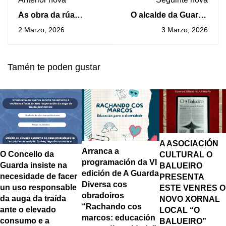
As obra da rúa
O alcalde da Guarda
Rosalía de Castro
visita ‘A máis bonita’
2 Marzo, 2026
3 Marzo, 2026
buscan a mellora
tras a súa reapertura
seguridade peonil e
coa nova xerencia
de usuarios da
Tamén te poden gustar
Alameda
A ASOCIACIÓN
Arranca a
O Concello da
CULTURAL O
programación da VI
Guarda insiste na
BALUEIRO
edición de A Guarda
necesidade de facer
PRESENTA
Diversa cos
un uso responsable
ESTE VENRES O
obradoiros
da auga da traída
NOVO XORNAL
“Rachando cos
ante o elevado
LOCAL “O
marcos: educación
consumo e a
BALUEIRO”