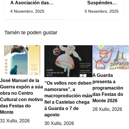
A Asociación das
Suspéndese a
Alfombras organiza
actividade deportiva
4 Novembro, 2025
5 Novembro, 2025
unha xornada de
exterior pola alerta
obradoiros para os
laranxa
máis pequenos
Tamén te poden gustar
A Guarda
José Manuel de la
presenta a
“Os vellos non deben
Guerra expón a súa
programación
namorarse”, a
obra no Centro
das Festas do
macroprodución máis
Cultural con motivo
Monte 2026
fiel a Castelao chega
das Festas do
á Guarda o 7 de
28 Xullo, 2026
Monte
agosto
31 Xullo, 2026
30 Xullo, 2026