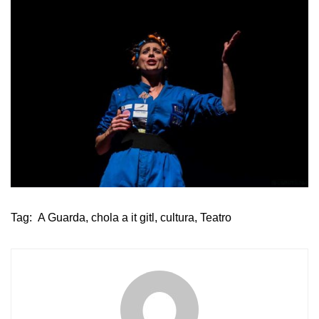
Tag:
A Guarda
,
chola a it gitl
,
cultura
,
Teatro