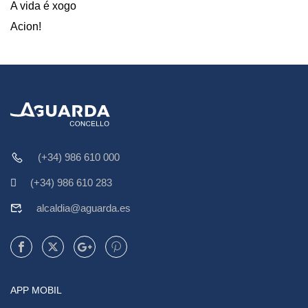
A vida é xogo
Acion!
(+34) 986 610 000
(+34) 986 610 283
alcaldia@aguarda.es
APP MOBIL