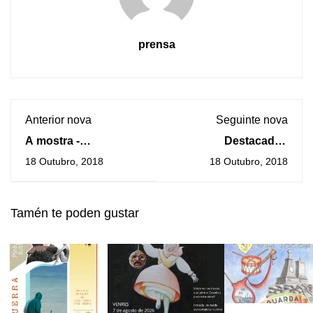
prensa
Anterior nova
Seguinte nova
A mostra -
Destacados
GalizAmérica- chega
cociñeiros galegos
18 Outubro, 2018
18 Outubro, 2018
á Guarda o 25 de
ensinan na Guarda a
outubro
elaborar pratos
económicos, sans e
Tamén te poden gustar
solidarios