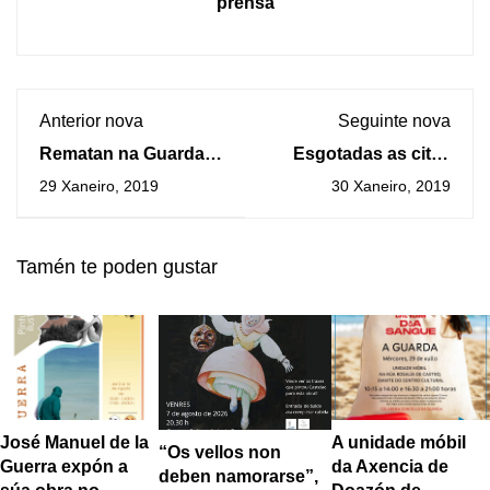
prensa
Anterior nova
Seguinte nova
Rematan na Guarda
Esgotadas as citas
as sesións formativas
para a renovación do
29 Xaneiro, 2019
30 Xaneiro, 2019
de “Comercio Innova
DNI na Guarda ata o
Plus”
mes de abril
Tamén te poden gustar
A unidade móbil
José Manuel de la
“Os vellos non
da Axencia de
Guerra expón a
deben namorarse”,