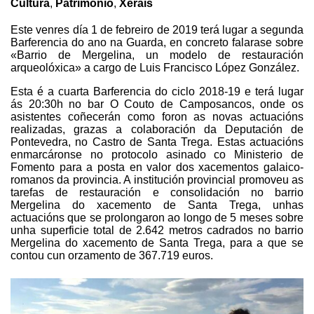
Cultura
,
Patrimonio
,
Xerais
Este venres día 1 de febreiro de 2019 terá lugar a segunda
Barferencia do ano na Guarda, en concreto falarase sobre
«Barrio de Mergelina, un modelo de restauración
arqueolóxica» a cargo de Luis Francisco López González.
Esta é a cuarta Barferencia do ciclo 2018-19 e terá lugar
ás 20:30h no bar O Couto de Camposancos, onde os
asistentes coñecerán como foron as novas actuacións
realizadas, grazas a colaboración da Deputación de
Pontevedra, no Castro de Santa Trega. Estas actuacións
enmarcáronse no protocolo asinado co Ministerio de
Fomento para a posta en valor dos xacementos galaico-
romanos da provincia. A institución provincial promoveu as
tarefas de restauración e consolidación no barrio
Mergelina do xacemento de Santa Trega, unhas
actuacións que se prolongaron ao longo de 5 meses sobre
unha superficie total de 2.642 metros cadrados no barrio
Mergelina do xacemento de Santa Trega, para a que se
contou cun orzamento de 367.719 euros.