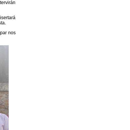
ervirán
isertará
ta.
ipar nos