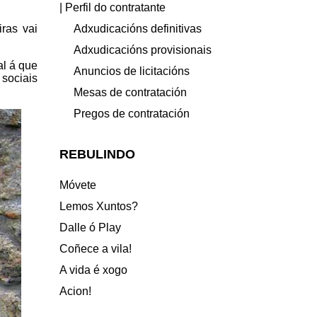
| Perfil do contratante
Adxudicacións definitivas
ras vai
Adxudicacións provisionais
al á que
Anuncios de licitacións
 sociais
Mesas de contratación
Pregos de contratación
REBULINDO
Móvete
Lemos Xuntos?
Dalle ó Play
Coñece a vila!
A vida é xogo
Acion!