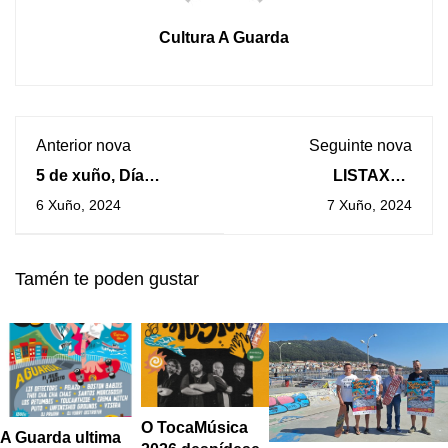
Cultura A Guarda
Anterior nova
Seguinte nova
5 de xuño, Día
LISTAXES
mundial do
PROVISIONAIS DE
6 Xuño, 2024
7 Xuño, 2024
medioambiente
PERSOAS
ADMITIDAS PARA O
CAMPAMENTO
Tamén te poden gustar
URBANO DE VERÁN
2024
O TocaMúsica
A Guarda ultima