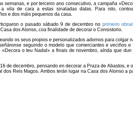
s semanas, e por terceiro ano consecutivo, a campaña «Decor
 a vila de cara a estas sinaladas datas. Para isto, conto
iños e dos máis pequenos da casa.
articiparon o pasado sábado 9 de decembro no
primeiro obra
 Casa dos Alonso, coa finalidade de decorar o Consistorio.
eando os seus propios e personalizados adornos para colgar 
deseñáronse seguindo o modelo que comerciantes e veciños e 
ro «Decora o teu Nadal» a finais de novembro, aínda que dun
 16 de decembro, pensando en decorar a Praza de Abastos, e 
al dos Reis Magos. Ambos terán lugar na Casa dos Alonso a pa