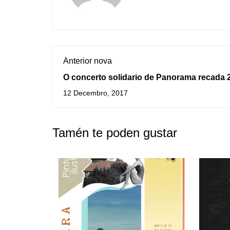
Anterior nova
O concerto solidario de Panorama recada 
kilos de alimentos e 2.859 € na venda de ri
12 Decembro, 2017
Tamén te poden gustar