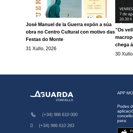
José Manuel de la Guerra expón a súa
“Os vel
obra no Centro Cultural con motivo das
macropr
Festas do Monte
chega á
31 Xullo, 2026
30 Xullo
APP MO
Podes d
aplicació
(+34) 986 610 000
concell
para:
(+34) 986 610 283