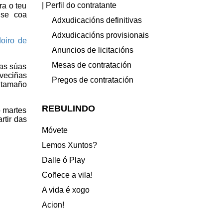
| Perfil do contratante
a o teu
use coa
Adxudicacións definitivas
Adxudicacións provisionais
doiro de
Anuncios de licitacións
Mesas de contratación
nas súas
veciñas
Pregos de contratación
 tamaño
REBULINDO
o martes
rtir das
Móvete
Lemos Xuntos?
Dalle ó Play
Coñece a vila!
A vida é xogo
Acion!