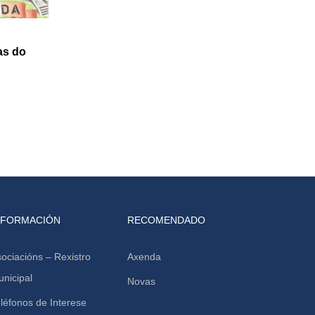
as do
NFORMACIÓN
RECOMENDADO
ociacións – Rexistro
Axenda
nicipal
Novas
léfonos de Interese