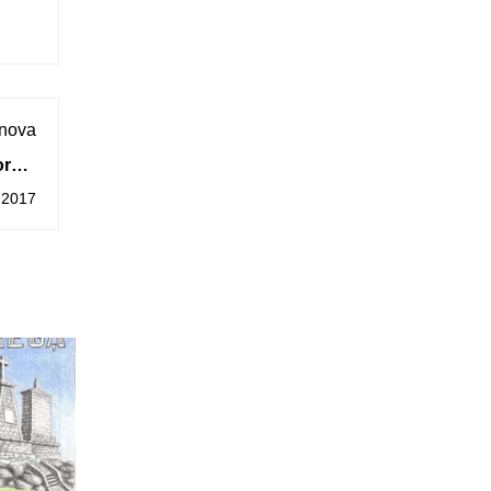
 nova
ra o
arda
 2017