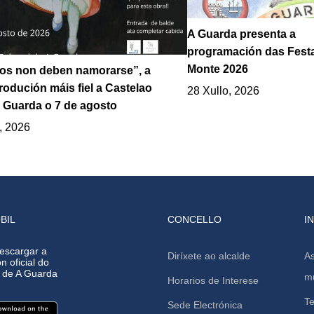
A Guarda presenta a
programación das Fest
Monte 2026
los non deben namorarse”, a
odución máis fiel a Castelao
28 Xullo, 2026
 Guarda o 7 de agosto
, 2026
BIL
CONCELLO
I
escargar a
Diríxete ao alcalde
As
n oficial do
o de A Guarda
mu
Horarios de Interese
Te
Sede Electrónica