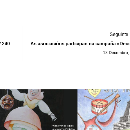
Seguinte
2.240
As asociacións participan na campaña «Deco
fas
teu Nadal» embelecendo A Gu
13 Decembro,