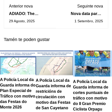
Anterior nova
Seguinte nova
ADIADO: The
Nova data para o
Rapants amenizan o
concerto de The
29 Agosto, 2025
1 Setembro, 2025
final de verán na
Rapants
Guarda
Tamén te poden gustar
A Policía Local da
A Policía Local da
A Policía Local da
Guarda informa do
Guarda informa de
Guarda informa de
Plan Especial de
restricións de
cortes puntuais de
Tráfico con motivo
circulación con
tráfico con motivo
das Festas do
motivo das Festas
do II Gran Premio
Monte 2026
de San Cayetano
Ciclista Orpagu