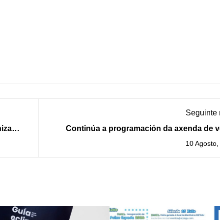
Seguinte
niza
Continúa a programación da axenda de v
2020 na Gu
10 Agosto,