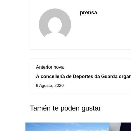
prensa
Anterior nova
A concellería de Deportes da Guarda orga
unha ruta en kaiak
8 Agosto, 2020
Tamén te poden gustar