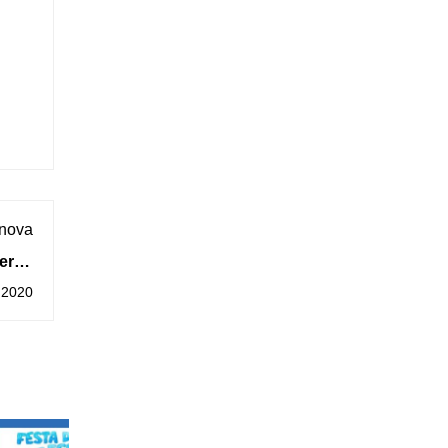
 nova
erán
arda
 2020