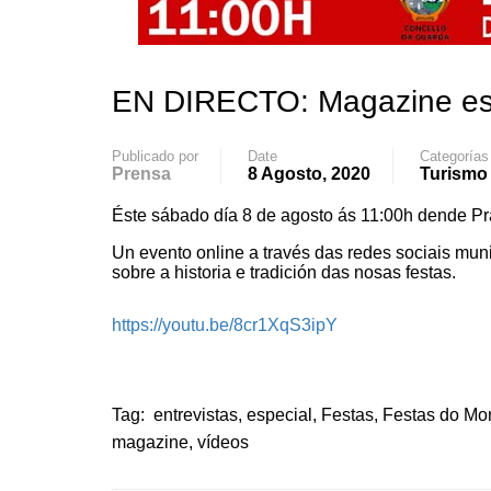
EN DIRECTO: Magazine esp
Publicado por
Date
Categorías
Prensa
8 Agosto, 2020
Turismo
Éste sábado día 8 de agosto ás 11:00h dende Pr
Un evento online a través das redes sociais muni
sobre a historia e tradición das nosas festas.
https://youtu.be/8cr1XqS3ipY
Tag:
entrevistas
,
especial
,
Festas
,
Festas do Mo
magazine
,
vídeos