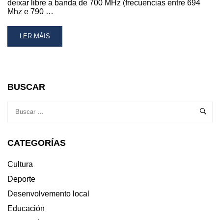
deixar libre a banda de 700 MHz (frecuencias entre 694
Mhz e 790 …
READ
LER MÁIS
MORE
ABOUT
INFORMACIÓN
SOBRE
A
BUSCAR
LIBERACIÓN
DO
SEGUNDO
DIVIDENDO
DIXITAL
CATEGORÍAS
PARA
A
RECEPCIÓN
Cultura
DO
Deporte
SINAL
TDT
Desenvolvemento local
Educación