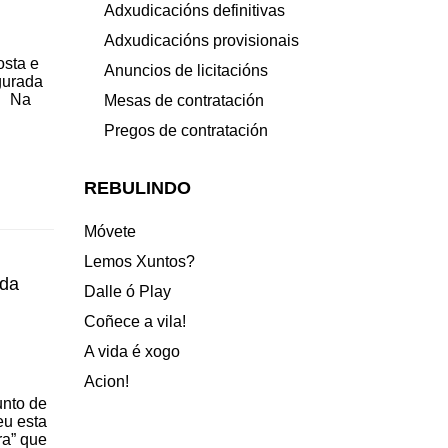
Adxudicacións definitivas
Adxudicacións provisionais
osta e
Anuncios de licitacións
ugurada
. Na
Mesas de contratación
Pregos de contratación
REBULINDO
Móvete
Lemos Xuntos?
 da
Dalle ó Play
Coñece a vila!
A vida é xogo
Acion!
unto de
eu esta
ra” que