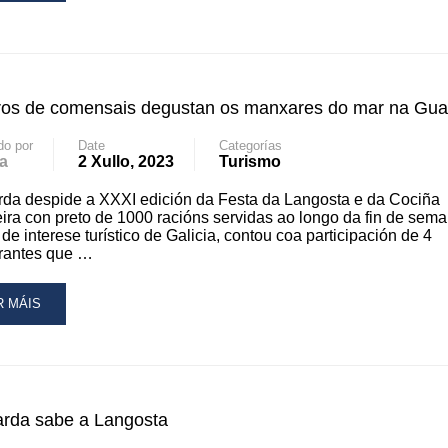
OUT
ESENTACIÓN
STA
iros de comensais degustan os manxares do mar na Gua
NGOSTA
do por
Date
Categorías
ARDA
a
2 Xullo, 2023
Turismo
da despide a XXXI edición da Festa da Langosta e da Cociña
OLLIDA
ira con preto de 1000 racións servidas ao longo da fin de sema
 de interese turístico de Galicia, contou coa participación de 4
DRID
urantes que …
R
RTÍNEZ-
MEIDA
AD
R MÁIS
RE
OUT
LLEIROS
MENSAIS
rda sabe a Langosta
GUSTAN