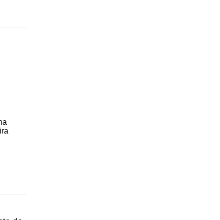
na
ira