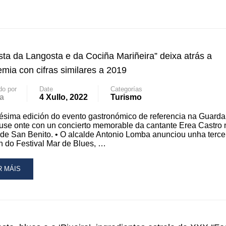
EPARADO
CER
RA
HA
VA
ICIÓN
sta da Langosta e da Cociña Mariñeira” deixa atrás a
ESTA
mia con cifras similares a 2019
NGOSTA
do por
Date
Categorías
a
4 Xullo, 2022
Turismo
ixésima edición do evento gastronómico de referencia na Guarda
CIÑA
se onte con un concierto memorable da cantante Erea Castro 
RIÑEIRA”
de San Benito. • O alcalde Antonio Lomba anunciou unha terce
n do Festival Mar de Blues, …
AD
R MÁIS
RE
OUT
ESTA