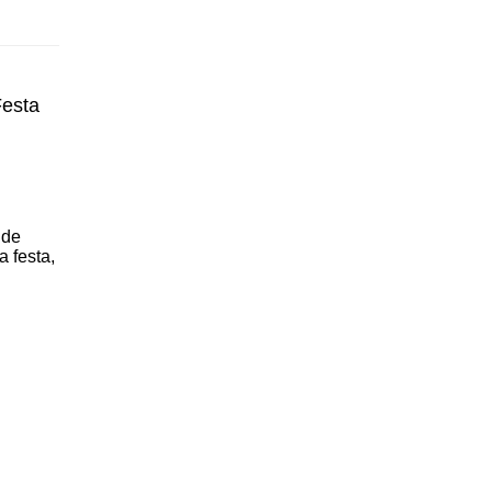
Festa
 de
a festa,