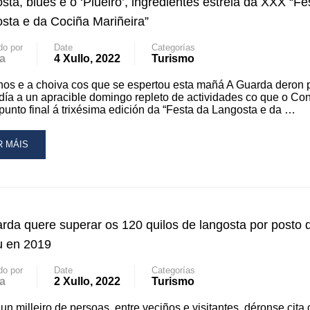
sta, blues e o ‘Piueiro’, ingredientes estrela da XXX “Fe
NGOSTA
sta e da Cociña Mariñeira”
CIÑA
do por
Date
Categorías
a
4 Xullo, 2022
Turismo
RIÑEIRA”
IXA
nos e a choiva cos que se espertou esta mañá A Guarda deron 
RÁS
ía a un apracible domingo repleto de actividades co que o Con
punto final á trixésima edición da “Festa da Langosta e da …
NDEMIA
N
FRAS
AD
R MÁIS
MILARES
RE
OUT
9
NGOSTA,
UES
rda quere superar os 120 quilos de langosta por posto 
UEIRO’,
u en 2019
GREDIENTES
TRELA
do por
Date
Categorías
a
2 Xullo, 2022
Turismo
X
un milleiro de persoas, entre veciños e visitantes, déronse cita 
ESTA