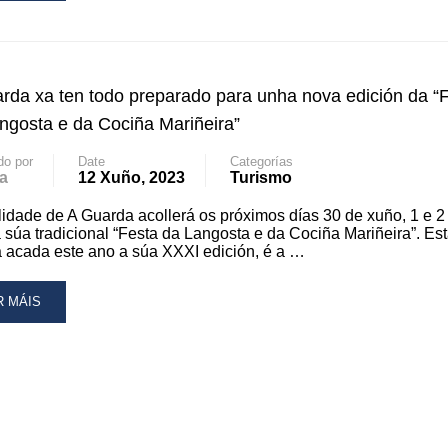
OUT
ARDA
SVELA
rda xa ten todo preparado para unha nova edición da “
OGRAMA
ngosta e da Cociña Mariñeira”
TIVIDADES
do por
Date
Categorías
a
12 Xuño, 2023
Turismo
RA
lidade de A Guarda acollerá os próximos días 30 de xuño, 1 e 2
STA
a súa tradicional “Festa da Langosta e da Cociña Mariñeira”. Est
 acada este ano a súa XXXI edición, é a …
NGOSTA
AD
R MÁIS
CIÑA
RE
RIÑEIRA
OUT
NHA
PLA
ARDA
ERTA
LTURAL
N
DO