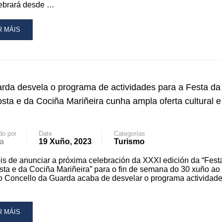
lebrará desde …
AD
R MÁIS
RE
OUT
ARDA
IXE
rda desvela o programa de actividades para a Festa da
NXENXO
RA
sta e da Cociña Mariñeira cunha ampla oferta cultural e
ESENTACIÓN
do por
Date
Categorías
XI
a
19 Xuño, 2023
Turismo
STA
s de anunciar a próxima celebración da XXXI edición da “Fest
NGOSTA
ta e da Cociña Mariñeira” para o fin de semana do 30 xuño ao
 o Concello da Guarda acaba de desvelar o programa actividad
CIÑA
RIÑEIRA
AD
R MÁIS
RE