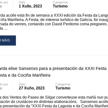
do por
Date
Categorías
NXARES
a
1 Xullo, 2023
Turismo
R
da acolle esta fin de semana a XXXI edición da Festa da Lang
iña Mariñeira. A Festa, de interese turístico de Galicia, foi ina
ARDA
rnada do venres, contando con David Perdomo coma pregoeiro
da …
AD
R MÁIS
RE
OUT
ARDA
BE
rda elixe Sanxenxo para a presentación da XXXI Festa
NGOSTA
sta e da Cociña Mariñeira
do por
Date
Categorías
a
27 Xuño, 2023
Turismo
 dos Ventos do Paseo de Silgar converteuse esta mañá nun p
ación do crustáceo en distintas elaboracións. Sanxenxo acoll
 presentación da “XXXI Festa da Lagosta e da Cociña Mariñei