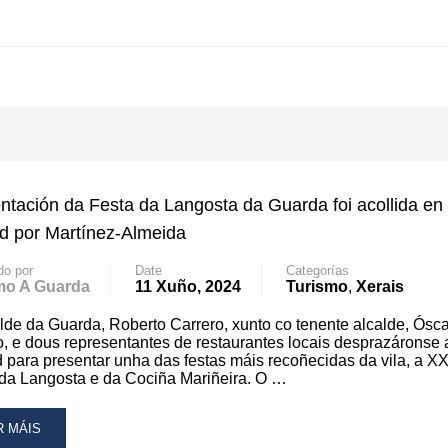
ntación da Festa da Langosta da Guarda foi acollida en
d por Martínez-Almeida
do por
Date
Categorías
mo A Guarda
11 Xuño, 2024
Turismo
,
Xerais
lde da Guarda, Roberto Carrero, xunto co tenente alcalde, Ósca
, e dous representantes de restaurantes locais desprazáronse 
 para presentar unha das festas máis recoñecidas da vila, a XX
da Langosta e da Cociña Mariñeira. O …
AD
R MÁIS
RE