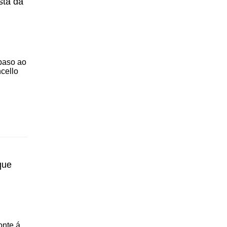
sta da
paso ao
cello
que
onte á