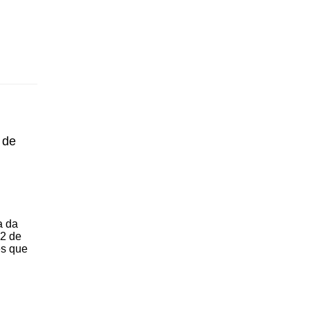
 de
a da
 2 de
es que