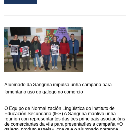
MORE
ABOUT
O
CONCELLO
ELOXIA
O
COMPROMISO
COA
CALIDADE
DOS
ESTABLECEMENTOS
CON
DISTINTIVO
SICTED
Alumnado da Sangriña impulsa unha campaña para
fomentar o uso do galego no comercio
O Equipo de Normalización Lingüística do Instituto de
Educación Secundaria (IES) A Sangriña mantivo unha
reunión con representantes das tres principais asociacións
de comerciantes da vila para presentarlles a campaña «O
galego, produto estrela», coa que o alumnado pretende