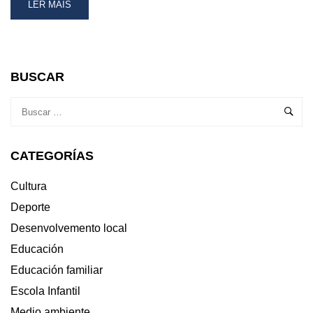
READ
LER MÁIS
MORE
ABOUT
GASTRONOMÍA,
CULTURA
E
BUSCAR
HOMENAXE
Á
«MAREA
BRANCA»:
PROTAGONISTAS
CATEGORÍAS
DA
FIN
DE
Cultura
SEMANA
Deporte
NA
GUARDA
Desenvolvemento local
Educación
Educación familiar
Escola Infantil
Medio ambiente