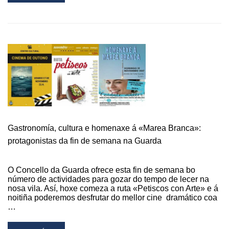
MORE
ABOUT
VERÁN
CARGADO
DE
ACTIVIDADES
PARA
TODAS
AS
IDADES
NA
GUARDA
Gastronomía, cultura e homenaxe á «Marea Branca»:
protagonistas da fin de semana na Guarda
O Concello da Guarda ofrece esta fin de semana bo
número de actividades para gozar do tempo de lecer na
nosa vila. Así, hoxe comeza a ruta «Petiscos con Arte» e á
noitiña poderemos desfrutar do mellor cine dramático coa
…