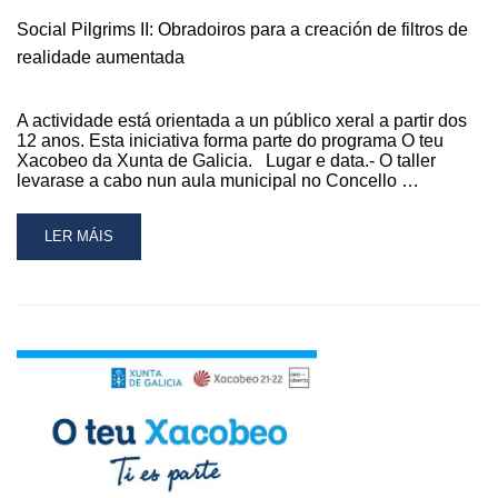
Social Pilgrims II: Obradoiros para a creación de filtros de
realidade aumentada
A actividade está orientada a un público xeral a partir dos
12 anos. Esta iniciativa forma parte do programa O teu
Xacobeo da Xunta de Galicia. Lugar e data.- O taller
levarase a cabo nun aula municipal no Concello …
READ
LER MÁIS
MORE
ABOUT
SOCIAL
PILGRIMS
II:
OBRADOIROS
PARA
A
CREACIÓN
DE
FILTROS