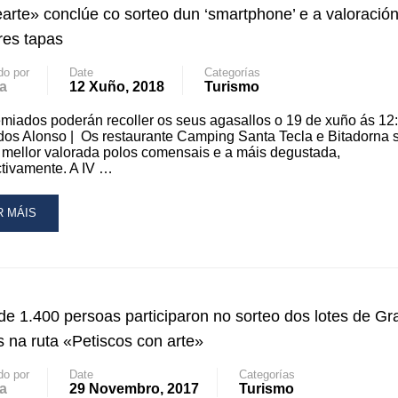
arte» conclúe co sorteo dun ‘smartphone’ e a valoració
IMEIROS
res tapas
RROS
do por
Date
Categorías
a
12 Xuño, 2018
Turismo
MPRA
miados poderán recoller os seus agasallos o 19 de xuño ás 12
os Alonso | Os restaurante Camping Santa Tecla e Bitadorna s
MPAÑA
 mellor valorada polos comensais e a máis degustada,
tivamente. A IV …
BILIDADE
ARDA,
AD
R MÁIS
DO
RE
I
OUT
ETO»
APEARTE»
NCLÚE
de 1.400 persoas participaron no sorteo dos lotes de Gr
RTEO
N
 na ruta «Petiscos con arte»
MARTPHONE’
do por
Date
Categorías
a
29 Novembro, 2017
Turismo