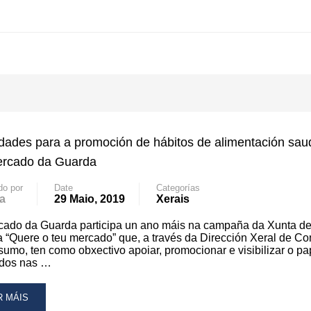
idades para a promoción de hábitos de alimentación sau
ercado da Guarda
do por
Date
Categorías
a
29 Maio, 2019
Xerais
cado da Guarda participa un ano máis na campaña da Xunta d
a “Quere o teu mercado” que, a través da Dirección Xeral de C
umo, ten como obxectivo apoiar, promocionar e visibilizar o pa
dos nas …
AD
R MÁIS
RE