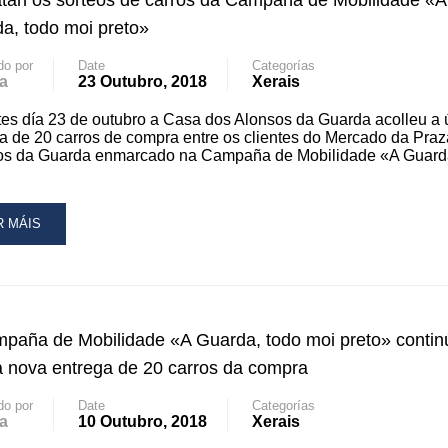
an os sorteos de carros da Campaña de Mobilidade «A
a, todo moi preto»
MPRA
RA
do por
Date
Categorías
a
23 Outubro, 2018
Xerais
CIDADE
es día 23 de outubro a Casa dos Alonsos da Guarda acolleu a 
RCADO
a de 20 carros de compra entre os clientes do Mercado da Praz
os da Guarda enmarcado na Campaña de Mobilidade «A Guarda
ARDA
AD
R MÁIS
RE
OUT
MATAN
RTEOS
paña de Mobilidade «A Guarda, todo moi preto» contin
RROS
 nova entrega de 20 carros da compra
MPAÑA
do por
Date
Categorías
a
10 Outubro, 2018
Xerais
BILIDADE