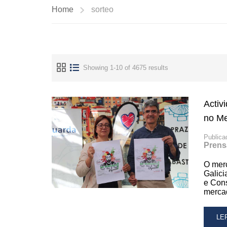
Home
sorteo
Showing 1-10 of 4675 results
Activ
no M
Publica
Prens
O mer
Galici
e Cons
merca
RE
LE
MO