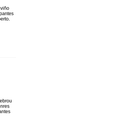
 viño
ipantes
erto.
lebrou
enres
antes