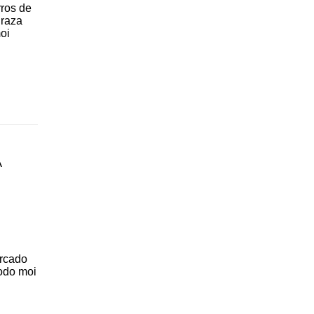
rros de
Praza
oi
A
ercado
odo moi