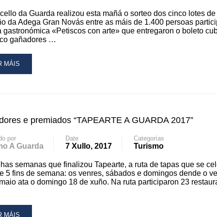
LORACIÓN
ello da Guarda realizou esta mañá o sorteo dos cinco lotes de
S
ño da Adega Gran Novás entre as máis de 1.400 persoas partic
LLORES
a gastronómica «Petiscos con arte» que entregaron o boleto cub
PAS
nco gañadores …
AD
R MÁIS
RE
OUT
IS
00
dores e premiados “TAPEARTE A GUARDA 2017”
RSOAS
RTICIPARON
do por
Date
Categorías
mo A Guarda
7 Xullo, 2017
Turismo
RTEO
S
has semanas que finalizou Tapearte, a ruta de tapas que se ce
TES
e 5 fins de semana: os venres, sábados e domingos dende o v
maio ata o domingo 18 de xuño. Na ruta participaron 23 restaur
AN
VÁS
AD
R MÁIS