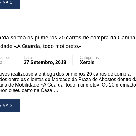
AD
R MÁIS
RROS
RE
OUT
MPRA
ARDA
RTEOU
rda sortea os primeiros 20 carros de compra da Campa
idade «A Guarda, todo moi preto»
RROS
do por
Date
Categorías
a
27 Setembro, 2018
Xerais
MPAÑA
oves realizouse a entrega dos primeiros 20 carros de compra
BILIDADE
dos entre os clientes do Mercado da Praza de Abastos dentro d
ña de Mobilidade «A Guarda, todo moi preto». Os 20 premiad
ARDA,
eron o seu carro na Casa …
DO
I
ETO»
AD
R MÁIS
RE
OUT
ARDA
RTEA