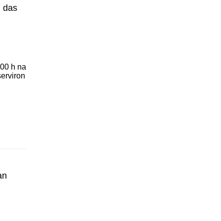
n das
:00 h na
erviron
an