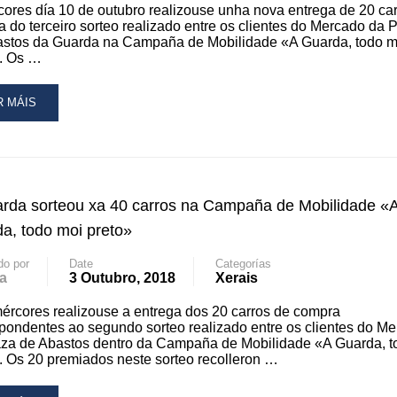
ores día 10 de outubro realizouse unha nova entrega de 20 ca
 do terceiro sorteo realizado entre os clientes do Mercado da 
ARDA,
astos da Guarda na Campaña de Mobilidade «A Guarda, todo m
DO
». Os …
I
ETO»
AD
R MÁIS
RE
OUT
MPAÑA
rda sorteou xa 40 carros na Campaña de Mobilidade «
BILIDADE
a, todo moi preto»
ARDA,
DO
do por
Date
Categorías
a
3 Outubro, 2018
Xerais
I
ETO»
ércores realizouse a entrega dos 20 carros de compra
NTINÚA
pondentes ao segundo sorteo realizado entre os clientes do M
NHA
aza de Abastos dentro da Campaña de Mobilidade «A Guarda, t
VA
. Os 20 premiados neste sorteo recolleron …
TREGA