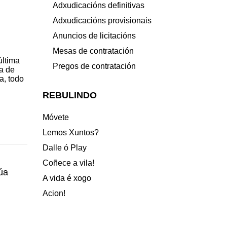
Adxudicacións definitivas
Adxudicacións provisionais
Anuncios de licitacións
Mesas de contratación
última
Pregos de contratación
a de
, todo
REBULINDO
Móvete
Lemos Xuntos?
Dalle ó Play
Coñece a vila!
úa
A vida é xogo
Acion!