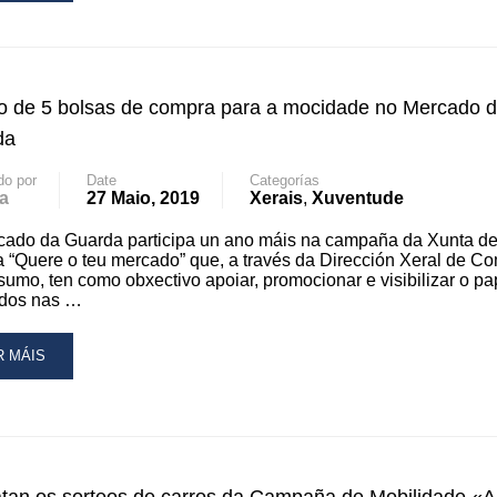
OUT
TIVIDADES
RA
o de 5 bolsas de compra para a mocidade no Mercado 
OMOCIÓN
da
BITOS
do por
Date
Categorías
a
27 Maio, 2019
Xerais
,
Xuventude
IMENTACIÓN
UDABLE
cado da Guarda participa un ano máis na campaña da Xunta d
a “Quere o teu mercado” que, a través da Dirección Xeral de C
RCADO
umo, ten como obxectivo apoiar, promocionar e visibilizar o pa
dos nas …
ARDA
AD
R MÁIS
RE
OUT
RTEO
LSAS