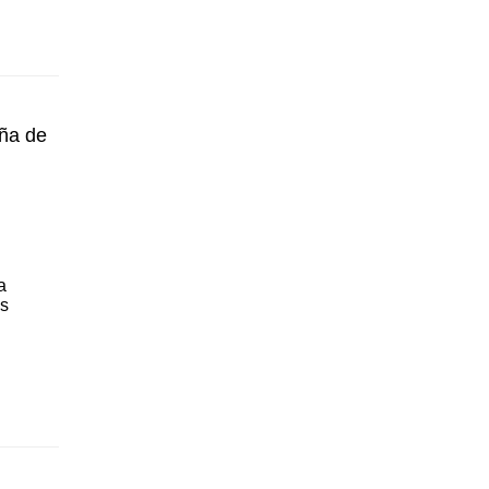
ña de
a
os