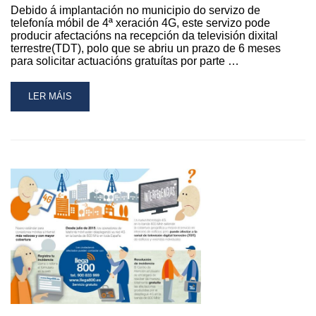
Debido á implantación no municipio do servizo de
telefonía móbil de 4ª xeración 4G, este servizo pode
producir afectacións na recepción da televisión dixital
terrestre(TDT), polo que se abriu un prazo de 6 meses
para solicitar actuacións gratuítas por parte …
READ
LER MÁIS
MORE
ABOUT
REMATA
O
PERÍODO
DE
SOLICITAR
ACTUACIÓNS
GRATUÍTAS
PARA
AFECTACIÓNS
NA
RECEPCIÓN
DA
SINAL