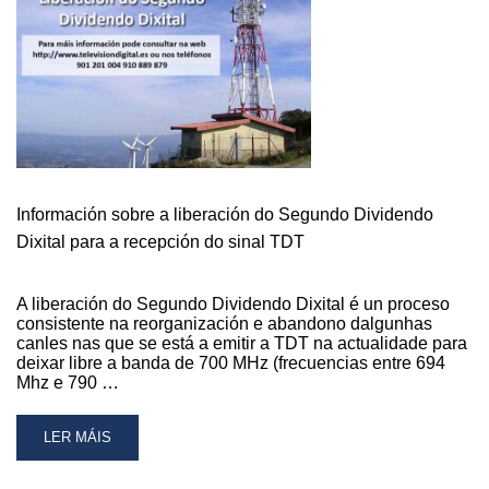
Á
GUARDA
CO
NOVO
4G
Información sobre a liberación do Segundo Dividendo
Dixital para a recepción do sinal TDT
A liberación do Segundo Dividendo Dixital é un proceso
consistente na reorganización e abandono dalgunhas
canles nas que se está a emitir a TDT na actualidade para
deixar libre a banda de 700 MHz (frecuencias entre 694
Mhz e 790 …
READ
LER MÁIS
MORE
ABOUT