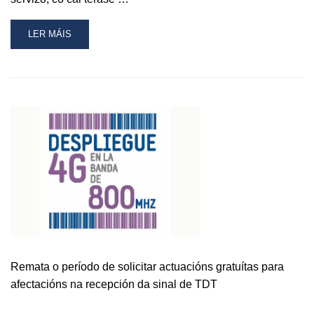
READ
LER MÁIS
MORE
ABOUT
A
GUARDA
CONTARÁ
CO
SERVIZO
MÓBIL
DE
NOVA
XERACIÓN
Remata o período de solicitar actuacións gratuítas para
afectacións na recepción da sinal de TDT