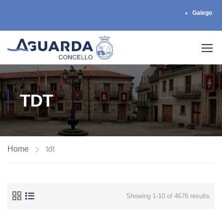
Galego
TDT
Home
tdt
Showing 1-10 of 4676 results