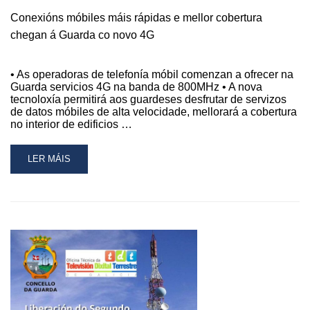
DE
Conexións móbiles máis rápidas e mellor cobertura
TDT
chegan á Guarda co novo 4G
• As operadoras de telefonía móbil comenzan a ofrecer na
Guarda servicios 4G na banda de 800MHz • A nova
tecnoloxía permitirá aos guardeses desfrutar de servizos
de datos móbiles de alta velocidade, mellorará a cobertura
no interior de edificios …
READ
LER MÁIS
MORE
ABOUT
CONEXIÓNS
MÓBILES
MÁIS
RÁPIDAS
E
MELLOR
COBERTURA
CHEGAN