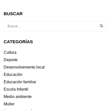
INFORMACIÓN
SOBRE
A
BUSCAR
LIBERACIÓN
DO
SEGUNDO
DIVIDENDO
DIXITAL
CATEGORÍAS
PARA
A
RECEPCIÓN
Cultura
DO
Deporte
SINAL
TDT
Desenvolvemento local
Educación
Educación familiar
Escola Infantil
Medio ambiente
Muller