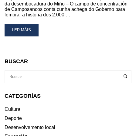
da desembocadura do Miño – O campo de concentración
de Camposancos conta cunha achega do Goberno para
lembrar a historia dos 2.000 …
READ
LER MÁIS
MORE
ABOUT
JOSÉ
MIÑONES
APOIA
BUSCAR
A
MELLORA
DA
MOBILIDADE
TRANSFRONTEIRIZA
CATEGORÍAS
ENTRE
A
GUARDA
Cultura
E
Deporte
CAMINHA
COMO
Desenvolvemento local
CONEXIÓN