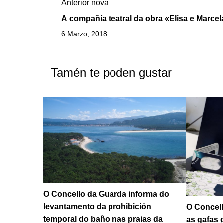
Anterior nova
A compañía teatral da obra «Elisa e Marcel
apraza a súa actuación por mor da folga fe
6 Marzo, 2018
Tamén te poden gustar
O Concello da Guarda informa do
levantamento da prohibición
O Concell
temporal do baño nas praias da
as gafas 