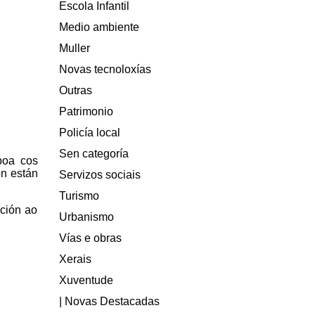
Escola Infantil
Medio ambiente
Muller
Novas tecnoloxías
Outras
Patrimonio
Policía local
Sen categoría
boa cos
ón están
Servizos sociais
Turismo
nción ao
Urbanismo
Vías e obras
Xerais
Xuventude
| Novas Destacadas