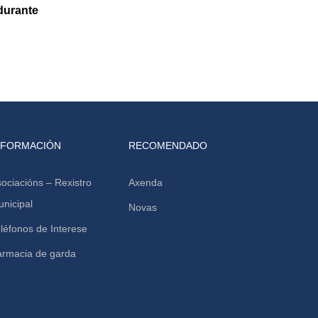
durante
NFORMACIÓN
RECOMENDADO
ociacións – Rexistro
Axenda
nicipal
Novas
léfonos de Interese
armacia de garda