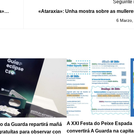
Seguinte
a»
«Ataraxia»: Unha mostra sobre as mullere
minista
beleza paisaxística no Centro Cul
6 Marzo,
A XXI Festa do Peixe Espada
o da Guarda repartirá mañá
convertirá A Guarda na capita
gratuítas para observar con