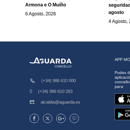
Armona e O Muíño
seguridad
agosto
6 Agosto, 2026
4 Agosto,
APP MO
Podes d
aplicació
(+34) 986 610 000
concell
para:
(+34) 986 610 283
alcaldia@aguarda.es