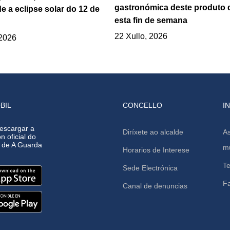
gastronómica deste produto 
e a eclipse solar do 12 de
esta fin de semana
22 Xullo, 2026
 2026
BIL
CONCELLO
I
escargar a
Diríxete ao alcalde
As
n oficial do
o de A Guarda
mu
Horarios de Interese
Te
Sede Electrónica
F
Canal de denuncias