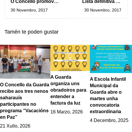
O Concello promove
Lista definitiva de
un novo curso
admitidos no proceso
30 Novembro, 2017
30 Novembro, 2017
preparatorio para o
para a lista de reserva
graduado en ESO
de auxiliares
para adultos
administrativos
Tamén te poden gustar
A Guarda
A Escola Infantil
organiza uns
O Concello da Guarda
Municipal da
obradoiros para
recibe aos tres nenos
Guarda abre o
entender a
saharauís
martes unha
factura da luz
participantes no
convocatoria
programa “Vacacións
extraordinaria
16 Marzo, 2026
en Paz”
4 Decembro, 2025
21 Xullo, 2026