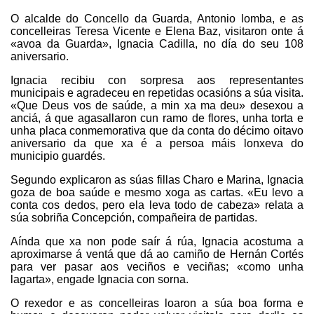
O alcalde do Concello da Guarda, Antonio lomba, e as
concelleiras Teresa Vicente e Elena Baz, visitaron onte á
«avoa da Guarda», Ignacia Cadilla, no día do seu 108
aniversario.
Ignacia recibiu con sorpresa aos representantes
municipais e agradeceu en repetidas ocasións a súa visita.
«Que Deus vos de saúde, a min xa ma deu» desexou a
anciá, á que agasallaron cun ramo de flores, unha torta e
unha placa conmemorativa que da conta do décimo oitavo
aniversario da que xa é a persoa máis lonxeva do
municipio guardés.
Segundo explicaron as súas fillas Charo e Marina, Ignacia
goza de boa saúde e mesmo xoga as cartas. «Eu levo a
conta cos dedos, pero ela leva todo de cabeza» relata a
súa sobriña Concepción, compañeira de partidas.
Aínda que xa non pode saír á rúa, Ignacia acostuma a
aproximarse á ventá que dá ao camiño de Hernán Cortés
para ver pasar aos veciños e veciñas; «como unha
lagarta», engade Ignacia con sorna.
O rexedor e as concelleiras loaron a súa boa forma e