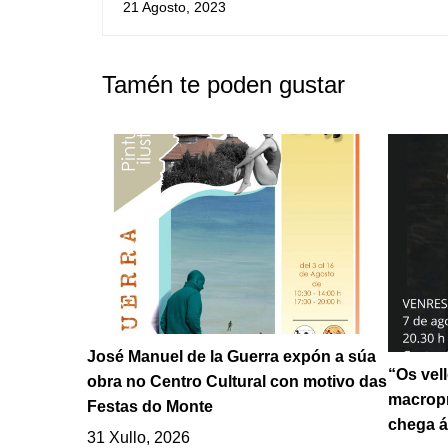
Ambos Mundos, na Guarda
21 Agosto, 2023
Tamén te poden gustar
José Manuel de la Guerra expón a súa
“Os vel
obra no Centro Cultural con motivo das
macropr
Festas do Monte
chega á
31 Xullo, 2026