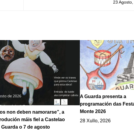
instalada na Guarda o 31 de agosto e
23 Agosto,
sete
A Guarda presenta a
programación das Fest
Monte 2026
los non deben namorarse”, a
odución máis fiel a Castelao
28 Xullo, 2026
 Guarda o 7 de agosto