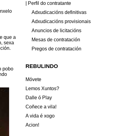
| Perfil do contratante
inxelo
Adxudicacións definitivas
Adxudicacións provisionais
Anuncios de licitacións
de que a
Mesas de contratación
n, sexa
ción.
Pregos de contratación
REBULINDO
ao pobo
endo
Móvete
Lemos Xuntos?
Dalle ó Play
Coñece a vila!
A vida é xogo
Acion!