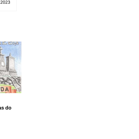
 1 de
 2023
mbro
as do