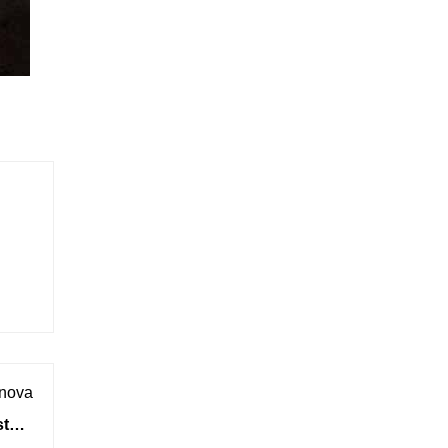
 nova
tará