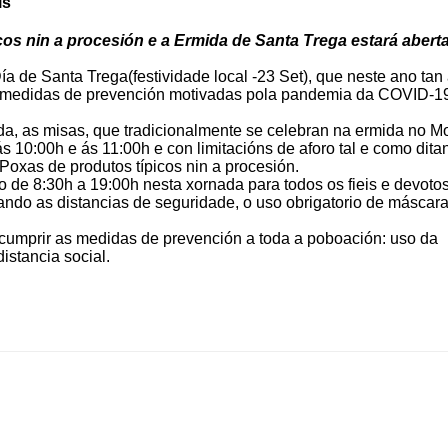
is
cos nin a procesión e a Ermida de Santa Trega estará abert
a de Santa Trega(festividade local -23 Set), que neste ano tan 
 medidas de prevención motivadas pola pandemia da COVID-19
a, as misas, que tradicionalmente se celebran na ermida no M
s 10:00h e ás 11:00h e con limitacións de aforo tal e como dita
 Poxas de produtos típicos nin a procesión.
o de 8:30h a 19:00h nesta xornada para todos os fieis e devoto
ando as distancias de seguridade, o uso obrigatorio de máscar
 cumprir as medidas de prevención a toda a poboación: uso da
istancia social.