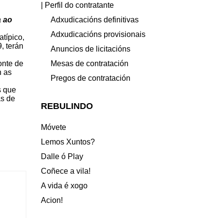
| Perfil do contratante
Adxudicacións definitivas
a ao
Adxudicacións provisionais
atípico,
, terán
Anuncios de licitacións
Mesas de contratación
onte de
n as
Pregos de contratación
s que
as de
REBULINDO
Móvete
Lemos Xuntos?
Dalle ó Play
Coñece a vila!
A vida é xogo
Acion!