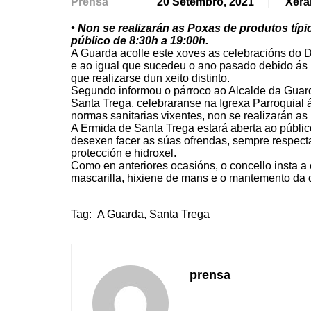
Prensa
20 Setembro, 2021
Xera
• Non se realizarán as Poxas de produtos típi
público de 8:30h a 19:00h.
A Guarda acolle este xoves as celebracións do Dí
e ao igual que sucedeu o ano pasado debido ás
que realizarse dun xeito distinto.
Segundo informou o párroco ao Alcalde da Guard
Santa Trega, celebraranse na Igrexa Parroquial á
normas sanitarias vixentes, non se realizarán as
A Ermida de Santa Trega estará aberta ao públic
desexen facer as súas ofrendas, sempre respect
protección e hidroxel.
Como en anteriores ocasións, o concello insta a
mascarilla, hixiene de mans e o mantemento da d
Tag:
A Guarda
,
Santa Trega
prensa