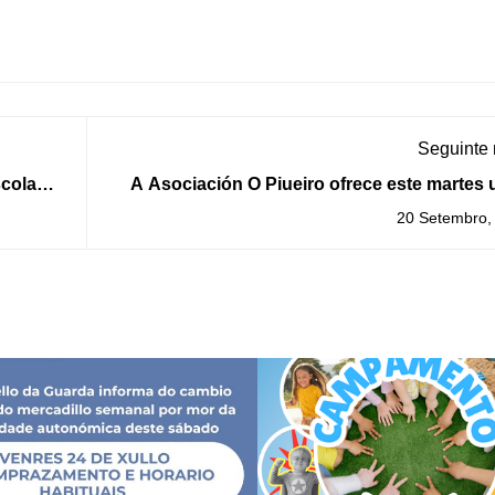
Seguinte
scolas
A Asociación O Piueiro ofrece este martes
tarde de saídas co seu volanteiro pola cos
20 Setembro,
Gu