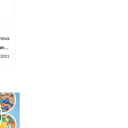
 nova
 unha
ta da
 2021
arda