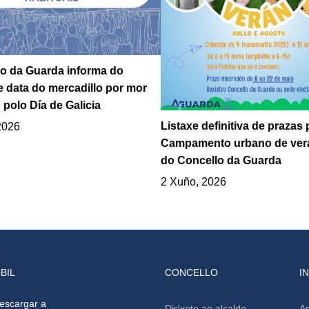
o da Guarda informa do
 data do mercadillo por mor
 polo Día de Galicia
Listaxe definitiva de prazas 
2026
Campamento urbano de ver
do Concello da Guarda
2 Xuño, 2026
BIL
CONCELLO
I
escargar a
Diríxete ao alcalde
As