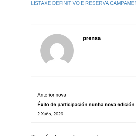
LISTAXE DEFINITIVO E RESERVA CAMPAME
prensa
Anterior nova
Éxito de participación nunha nova edición
obradoiros "TARDEO" da OMIX da Guarda
2 Xuño, 2026