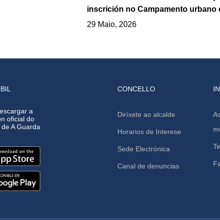
inscrición no Campamento urbano 
29 Maio, 2026
BIL
CONCELLO
I
escargar a
Diríxete ao alcalde
As
n oficial do
o de A Guarda
mu
Horarios de Interese
Te
Sede Electrónica
F
Canal de denuncias