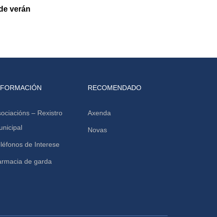
de verán
NFORMACIÓN
RECOMENDADO
ociacións – Rexistro
Axenda
nicipal
Novas
léfonos de Interese
armacia de garda