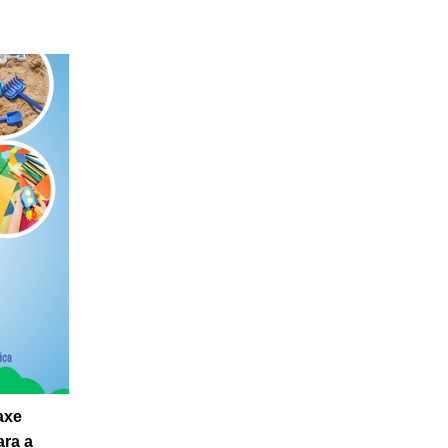
axe
ara a