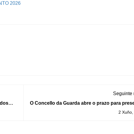
NTO 2026
Seguinte
 dos
O Concello da Guarda abre o prazo para pres
as declaracións responsables das fogueir
2 Xuño,
San Xoán e San P