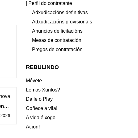
| Perfil do contratante
Adxudicacións definitivas
Adxudicacións provisionais
Anuncios de licitacións
Mesas de contratación
Pregos de contratación
REBULINDO
Móvete
Lemos Xuntos?
 nova
Dalle ó Play
entar
Coñece a vila!
as de
 2026
A vida é xogo
edro
Acion!