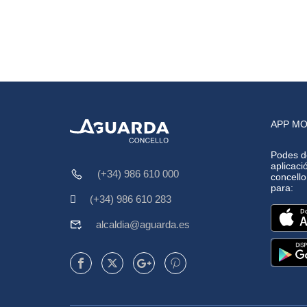
APP MO
Podes d
aplicació
(+34) 986 610 000
concell
para:
(+34) 986 610 283
alcaldia@aguarda.es